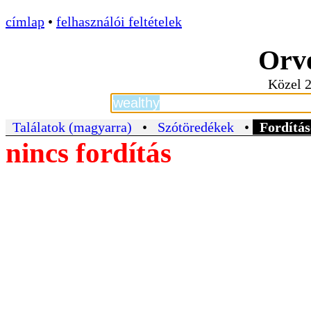
címlap
•
felhasználói feltételek
Orvo
Közel 2
Találatok (magyarra)
•
Szótöredékek
•
Fordítás
nincs fordítás