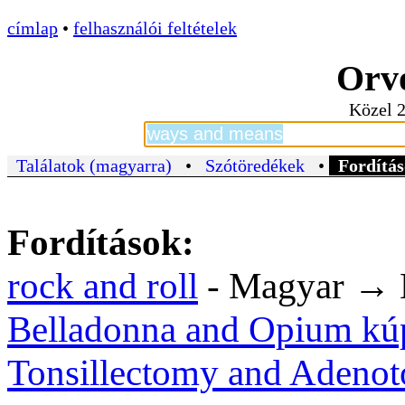
címlap
•
felhasználói feltételek
Orvo
Közel 2
Találatok (magyarra)
•
Szótöredékek
•
Fordítás
Fordítások:
rock and roll
- Magyar → 
Belladonna and Opium kú
Tonsillectomy and Adeno