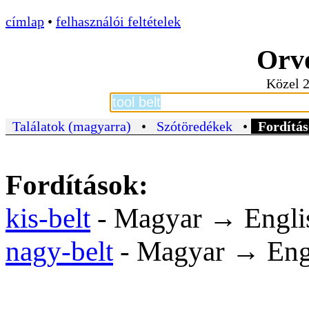
címlap
•
felhasználói feltételek
Orvo
Közel 2
Találatok (magyarra)
•
Szótöredékek
•
Fordítás
Fordítások:
kis-belt
- Magyar → Engli
nagy-belt
- Magyar → Eng