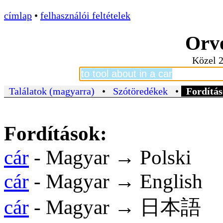
címlap
•
felhasználói feltételek
Orvo
Közel 2
Találatok (magyarra)
•
Szótöredékek
•
Fordítás
Fordítások:
cár
- Magyar → Polski
cár
- Magyar → English
cár
- Magyar → 日本語