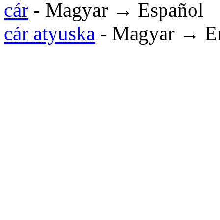
cár
- Magyar → Español
cár atyuska
- Magyar → En