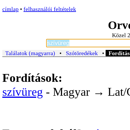
címlap
•
felhasználói feltételek
Orvo
Közel 2
Találatok (magyarra)
•
Szótöredékek
•
Fordítás
Fordítások:
szívüreg
- Magyar → Lat/