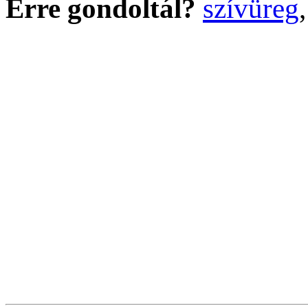
Erre gondoltál?
szívüreg
,