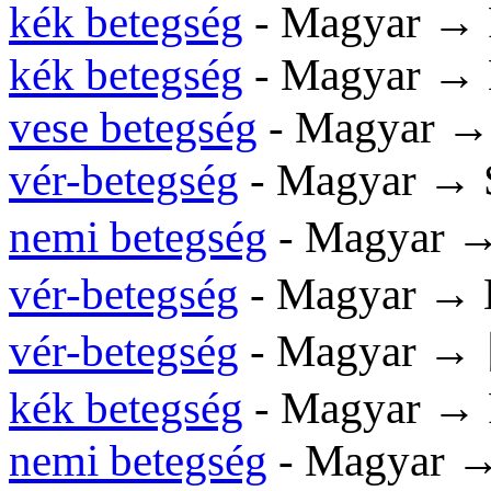
kék betegség
- Magyar → 
kék betegség
- Magyar → 
vese betegség
- Magyar → 
vér-betegség
- Magyar → 
nemi betegség
- Magyar
vér-betegség
- Magyar → 
vér-betegség
- Magyar 
kék betegség
- Magyar → 
nemi betegség
- Magyar →