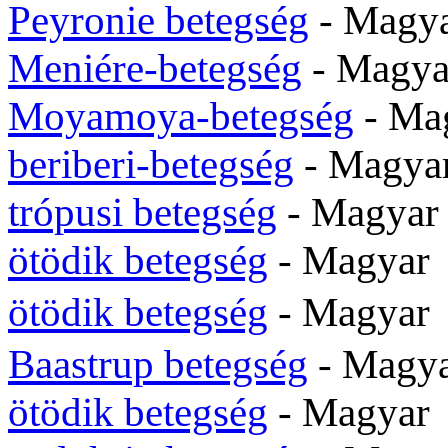
Peyronie betegség
- Magya
Meniére-betegség
- Magya
Moyamoya-betegség
- Ma
beriberi-betegség
- Magya
trópusi betegség
- Magyar
ötödik betegség
- Magyar 
ötödik betegség
- Magya
Baastrup betegség
- Magya
ötödik betegség
- Magyar