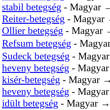
stabil betegség
- Magyar →
Reiter-betegség
- Magyar 
Ollier betegség
- Magyar 
Refsum betegség
- Magy
Sudeck betegség
- Magyar
heveny betegség
- Magyar
kisér-betegség
- Magyar →
heveny betegség
- Magyar
idült betegség
- Magyar →