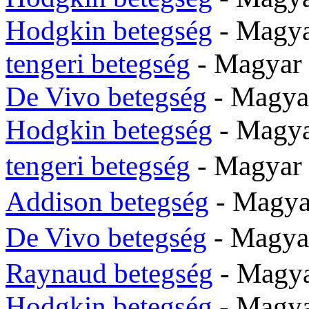
Hodgkin betegség
- Magy
tengeri betegség
- Magyar
De Vivo betegség
- Magya
Hodgkin betegség
- Magya
tengeri betegség
- Magy
Addison betegség
- Magya
De Vivo betegség
- Mag
Raynaud betegség
- Magy
Hodgkin betegség
- Magya