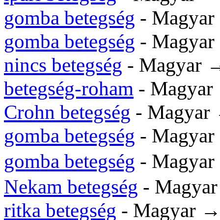
gomba betegség
- Magyar
gomba betegség
- Magyar 
nincs betegség
- Magyar →
betegség-roham
- Magyar 
Crohn betegség
- Magyar 
gomba betegség
- Magyar 
gomba betegség
- Magya
Nekam betegség
- Magyar
ritka betegség
- Magyar →