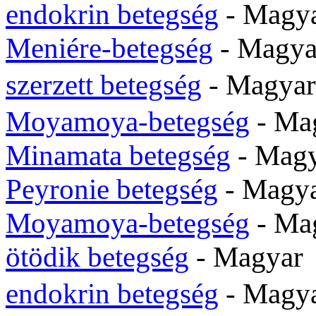
endokrin betegség
- Magy
Meniére-betegség
- Magya
szerzett betegség
- Magy
Moyamoya-betegség
- Ma
Minamata betegség
- Magy
Peyronie betegség
- Magya
Moyamoya-betegség
- Ma
ötödik betegség
- Magyar 
endokrin betegség
- Mag