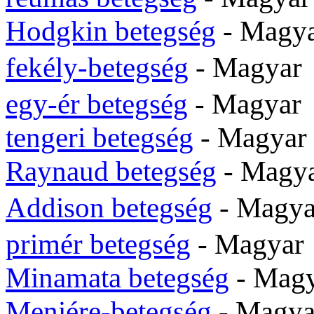
Hodgkin betegség
- Magya
fekély-betegség
- Magya
egy-ér betegség
- Magyar 
tengeri betegség
- Magyar
Raynaud betegség
- Magya
Addison betegség
- Mag
primér betegség
- Magyar 
Minamata betegség
- Magy
Meniére-betegség
- Magya