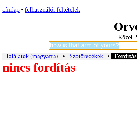
címlap
•
felhasználói feltételek
Orvo
Közel 2
Találatok (magyarra)
•
Szótöredékek
•
Fordítás
nincs fordítás