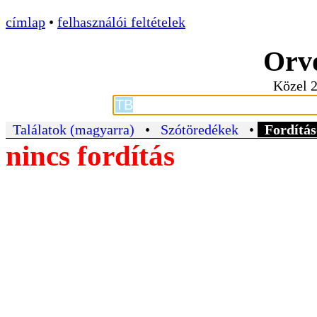
címlap
•
felhasználói feltételek
Orvo
Közel 2
Találatok (magyarra)
•
Szótöredékek
•
Fordítás
nincs fordítás