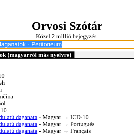
Orvosi Szótár
Közel 2 millió bejegyzés.
ok (magyarról más nyelvre)
10
sh
i
nčina
ol
-10
dulatú daganata
- Magyar → ICD-10
dulatú daganata
- Magyar → Português
dulatú daganata
- Magyar → Français