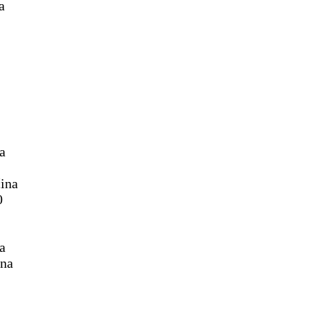
a
a
ina
0
a
na