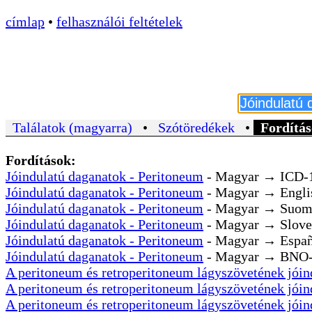
címlap
•
felhasználói feltételek
Találatok (magyarra)
•
Szótöredékek
•
Fordítás
Fordítások:
Jóindulatú daganatok - Peritoneum
- Magyar → ICD-
Jóindulatú daganatok - Peritoneum
- Magyar → Engli
Jóindulatú daganatok - Peritoneum
- Magyar → Suom
Jóindulatú daganatok - Peritoneum
- Magyar → Slove
Jóindulatú daganatok - Peritoneum
- Magyar → Españ
Jóindulatú daganatok - Peritoneum
- Magyar → BNO
A peritoneum és retroperitoneum lágyszövetének jóin
A peritoneum és retroperitoneum lágyszövetének jóin
A peritoneum és retroperitoneum lágyszövetének jóin