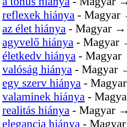
a tónus hiánya
- Magyar →
reflexek hiánya
- Magyar 
az élet hiánya
- Magyar →
agyvelő hiánya
- Magyar 
életkedv hiánya
- Magyar 
valóság hiánya
- Magyar →
egy szerv hiánya
- Magyar
valaminek hiánya
- Magya
realitás hiánya
- Magyar →
elegancia hiánya
- Magyar