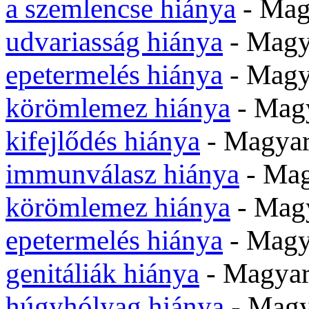
a szemlencse hiánya
- Mag
udvariasság hiánya
- Magy
epetermelés hiánya
- Magy
körömlemez hiánya
- Mag
kifejlődés hiánya
- Magya
immunválasz hiánya
- Ma
körömlemez hiánya
- Mag
epetermelés hiánya
- Magy
genitáliák hiánya
- Magya
húgyhólyag hiánya
- Magy