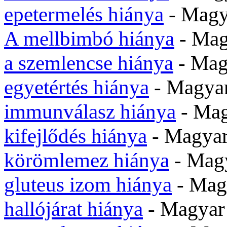
epetermelés hiánya
- Magy
A mellbimbó hiánya
- Ma
a szemlencse hiánya
- Mag
egyetértés hiánya
- Magya
immunválasz hiánya
- Mag
kifejlődés hiánya
- Magyar
körömlemez hiánya
- Mag
gluteus izom hiánya
- Mag
hallójárat hiánya
- Magyar