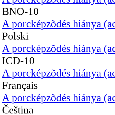
BNO-10
A porcképzõdés hiánya (a
Polski
A porcképzõdés hiánya (a
ICD-10
A porcképzõdés hiánya (a
Français
A porcképzõdés hiánya (a
Čeština