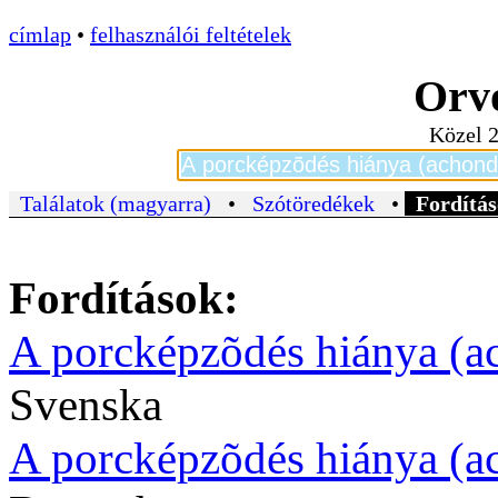
címlap
•
felhasználói feltételek
Orvo
Közel 2
Találatok (magyarra)
•
Szótöredékek
•
Fordítás
Fordítások:
A porcképzõdés hiánya (a
Svenska
A porcképzõdés hiánya (a