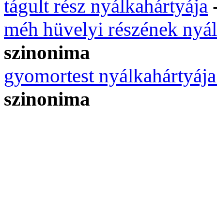
tágult rész nyálkahártyája
méh hüvelyi részének nyál
szinonima
gyomortest nyálkahártyáj
szinonima