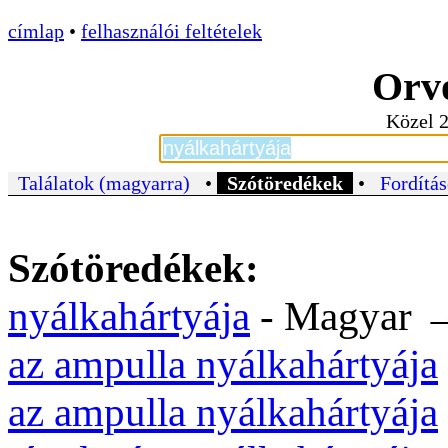
címlap
•
felhasználói feltételek
Orvo
Közel 2
Találatok (magyarra)
•
Szótöredékek
•
Fordítás
Szótöredékek:
nyálkahártyája
- Magyar
az ampulla nyálkahártyája
az ampulla nyálkahártyája