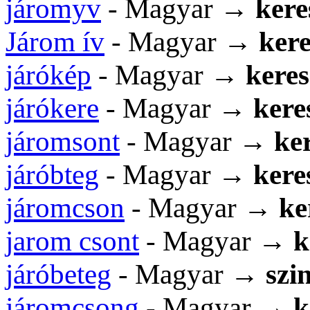
járomyv
- Magyar →
kere
Járom ív
- Magyar →
kere
járókép
- Magyar →
keres
járókere
- Magyar →
kere
járomsont
- Magyar →
ker
járóbteg
- Magyar →
kere
járomcson
- Magyar →
ke
jarom csont
- Magyar →
k
járóbeteg
- Magyar →
szi
járomcsong
- Magyar →
k