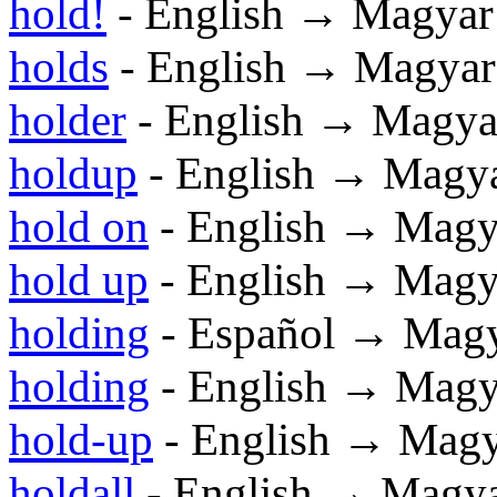
hold!
- English → Magyar
holds
- English → Magyar
holder
- English → Magya
holdup
- English → Magy
hold on
- English → Magy
hold up
- English → Magy
holding
- Español → Mag
holding
- English → Magy
hold-up
- English → Mag
holdall
- English → Magy