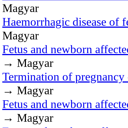
Magyar
Haemorrhagic disease of 
Magyar
Fetus and newborn affecte
→ Magyar
Termination of pregnancy 
→ Magyar
Fetus and newborn affecte
→ Magyar