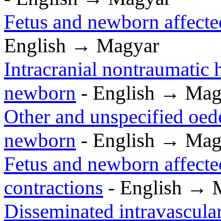
Fetus and newborn affecte
English → Magyar
Intracranial nontraumatic
newborn
- English → Mag
Other and unspecified oede
newborn
- English → Mag
Fetus and newborn affecte
contractions
- English → 
Disseminated intravascular