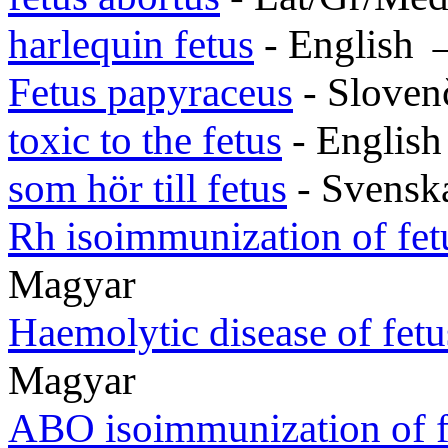
harlequin fetus
- English 
Fetus papyraceus
- Sloven
toxic to the fetus
- Englis
som hör till fetus
- Svensk
Rh isoimmunization of fe
Magyar
Haemolytic disease of fet
Magyar
ABO isoimmunization of 