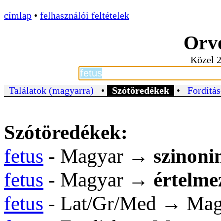
címlap
•
felhasználói feltételek
Orvo
Közel 2
Találatok (magyarra)
•
Szótöredékek
•
Fordítás
Szótöredékek:
fetus
- Magyar →
szinon
fetus
- Magyar →
értelme
fetus
- Lat/Gr/Med → Mag