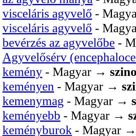
visceláris agyvelő
- Magy
visceláris agyvelő
- Magy
bevérzés az agyvelőbe
- M
Agyvelősérv (encephaloce
kemény
- Magyar →
szin
keményen
- Magyar →
sz
kemenymag
- Magyar →
keményebb
- Magyar →
s
keményburok
- Magyar 