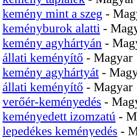
kemény mint a szeg
- Mag
keményburok alatti
- Mag
kemény agyhártyán
- Mag
állati keményítő
- Magya
kemény agyhártyát
- Mag
állati keményítő
- Magya
verőér-keményedés
- Mag
keményedett izomzatú
- M
lepedékes keményedés
- 