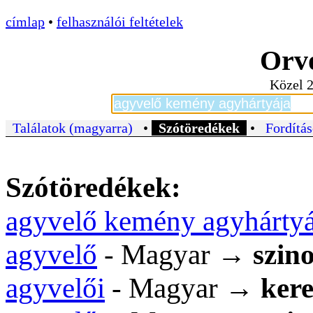
címlap
•
felhasználói feltételek
Orvo
Közel 2
Találatok (magyarra)
•
Szótöredékek
•
Fordítás
Szótöredékek:
agyvelő kemény agyhártyá
agyvelő
- Magyar →
szin
agyvelői
- Magyar →
kere