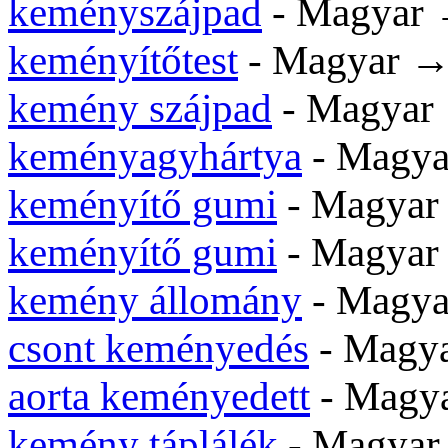
keményszájpad
- Magyar
keményítőtest
- Magyar 
kemény szájpad
- Magya
keményagyhártya
- Magy
keményítő gumi
- Magya
keményítő gumi
- Magya
kemény állomány
- Magy
csont keményedés
- Magy
aorta keményedett
- Magy
kemény táplálék
- Magya