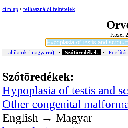
címlap
•
felhasználói feltételek
Orvo
Közel 2
Találatok (magyarra)
•
Szótöredékek
•
Fordítás
Szótöredékek:
Hypoplasia of testis and s
Other congenital malformat
English → Magyar