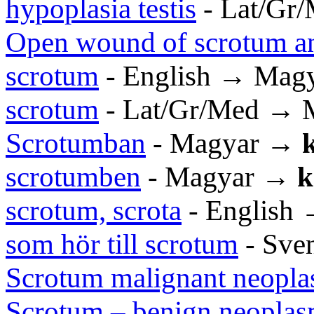
hypoplasia testis
- Lat/Gr
Open wound of scrotum an
scrotum
- English → Mag
scrotum
- Lat/Gr/Med → 
Scrotumban
- Magyar →
k
scrotumben
- Magyar →
k
scrotum, scrota
- English
som hör till scrotum
- Sve
Scrotum malignant neopl
Scrotum – benign neopla