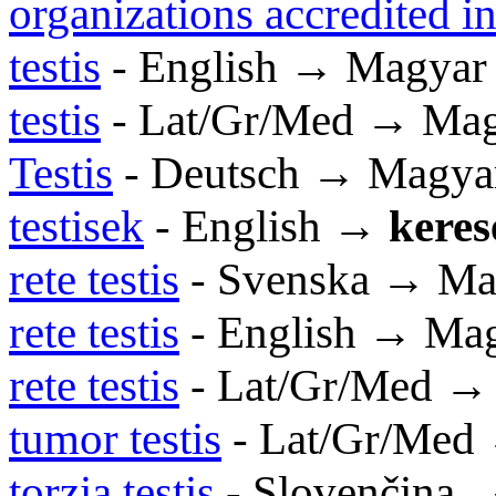
organizations accredited i
testis
- English → Magyar
testis
- Lat/Gr/Med → Ma
Testis
- Deutsch → Magya
testisek
- English →
keres
rete testis
- Svenska → Ma
rete testis
- English → Ma
rete testis
- Lat/Gr/Med →
tumor testis
- Lat/Gr/Med
torzia testis
- Slovenčina 