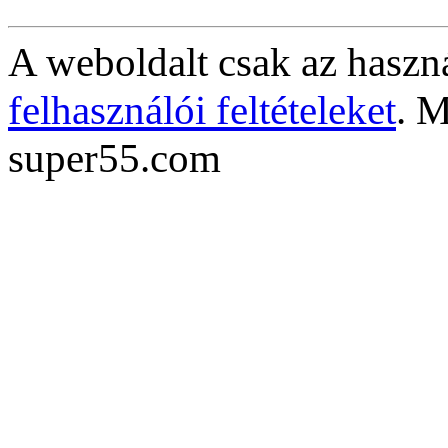
A weboldalt csak az haszná
felhasználói feltételeket
. M
super55.com