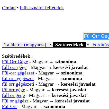
címlap
•
felhasználói feltételek
Találatok (magyarra)
•
Szótöredékek
•
Fordítás
Szótöredékek:
Fül Orr Gége
- Magyar →
szinonima
füll orr gége
- Magyar →
keresési javaslat
Fül-orr gégészet
- Magyar →
szinonima
fül-orr-gégészet
- Magyar →
szinonima
fül orr gégészeti
- Magyar →
keresési javaslat
föl orr gége
- Magyar →
keresési javaslat
full or gege
- Magyar →
keresési javaslat
Fül or gégész
- Magyar →
keresési javaslat
Fül-Orr
- Magyar →
szinonima