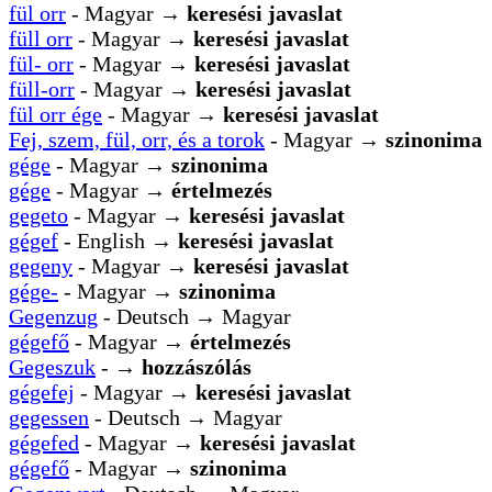
fül orr
- Magyar →
keresési javaslat
füll orr
- Magyar →
keresési javaslat
fül- orr
- Magyar →
keresési javaslat
füll-orr
- Magyar →
keresési javaslat
fül orr ége
- Magyar →
keresési javaslat
Fej, szem, fül, orr, és a torok
- Magyar →
szinonima
gége
- Magyar →
szinonima
gége
- Magyar →
értelmezés
gegeto
- Magyar →
keresési javaslat
gégef
- English →
keresési javaslat
gegeny
- Magyar →
keresési javaslat
gége-
- Magyar →
szinonima
Gegenzug
- Deutsch → Magyar
gégefő
- Magyar →
értelmezés
Gegeszuk
- →
hozzászólás
gégefej
- Magyar →
keresési javaslat
gegessen
- Deutsch → Magyar
gégefed
- Magyar →
keresési javaslat
gégefő
- Magyar →
szinonima