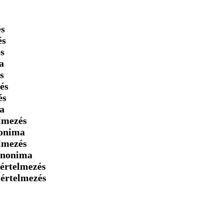
és
és
s
a
s
és
és
a
lmezés
nonima
lmezés
inonima
értelmezés
→
értelmezés