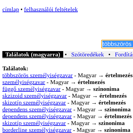
címlap
•
felhasználói feltételek
Találatok (magyarra)
•
Szótöredékek
•
Fordítá
Találatok:
többszörös személyiségzavar
- Magyar →
értelmezés
személyiségzavar
- Magyar →
értelmezés
függő személyiségzavar
- Magyar →
szinonima
skzizoid személyiségzavar
- Magyar →
értelmezés
skizotíp személyiségzavar
- Magyar →
értelmezés
dependens személyiségzavar
- Magyar →
szinonima
dependens személyiségzavar
- Magyar →
értelmezés
skizotíp személyiségzavar
- Magyar →
szinonima
borderline személyiségzavar
- Magyar →
szinonima