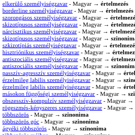
elkerülő személyiségzavar
- Magyar →
értelmezés
borderline személyiségzavar
- Magyar →
értelmezés
szorongásos személyiségzavar
- Magyar →
értelmez
skizotípusos személyiségzavar
- Magyar →
értelmez
nárcisztikus személyiségzavar
- Magyar →
értelmezé
skizotípusos személyiségzavar
- Magyar →
szinonim
szkizotípiás személyiségzavar
- Magyar →
értelmezé
hisztriónikus személyiségzavar
- Magyar →
értelmez
antiszociális személyiségzavar
- Magyar →
értelmez
antiszociális személyiségzavar
- Magyar →
szinonim
passzív-agresszív személyiségzavar
- Magyar →
érte
érzelmileg labilis személyiségzavar
- Magyar →
szi
érzelmileg labilis személyiségzavar
- Magyar →
érte
másokon függőségi személyiségzavar
- Magyar →
sz
obszesszív-kompulzív személyiségzavar
- Magyar →
rögeszmés-kényszeres személyiségzavar
- Magyar 
többszörös
- Magyar →
szinonima
többszörös góc
- Magyar →
szinonima
ágyéki többszörös
- Magyar →
szinonima