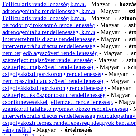
Folliculáris rendellenesség k.m.n.
- Magyar →
hozzás
adrenogenitalis rendellenesség, k.m.n
- Magyar →
sz
Folliculáris rendellenesség k.m.n.
- Magyar →
szino
bélfodor nyirokcsomó rendellenesség
- Magyar →
sz
adrenogenitalis rendellenesség, k.m.n
- Magyar →
ér
Intervertebrális discus rendellenesség
- Magyar →
sz
intervertebrális discus rendellenesség
- Magyar →
ér
nem terjedő agyszöveti rendellenesség
- Magyar →
s
szétterjedt májszövet rendellenesség
- Magyar →
szi
szétterjedt májszöveti rendellenesség
- Magyar →
sz
csigolyaközti porckorong rendellenesség
- Magyar 
nem rosszindulatú szöveti rendellenesség
- Magyar 
csigolyákközti porckorong rendellenesség
- Magyar
szétterjedt és öszpontosult rendellenesség
- Magyar 
csontkinévésekkel jellemzett rendellenesség,
- Magy
szemkörül található nyomást okozó rendellenesség
- 
intervertebrális discus rendellenesség radiculopathiáv
csigolyaközti lemez rendellenesség ideggyök bántal
vény nélkül
- Magyar →
értelmezés