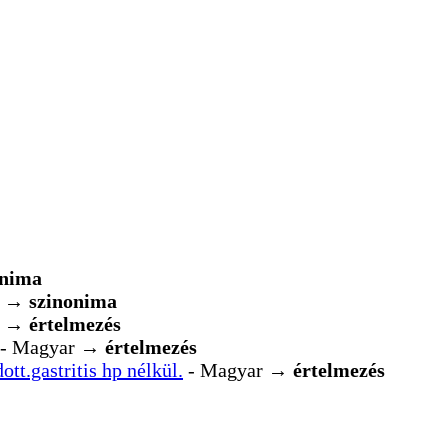
onima
r →
szinonima
r →
értelmezés
- Magyar →
értelmezés
tt.gastritis hp nélkül.
- Magyar →
értelmezés