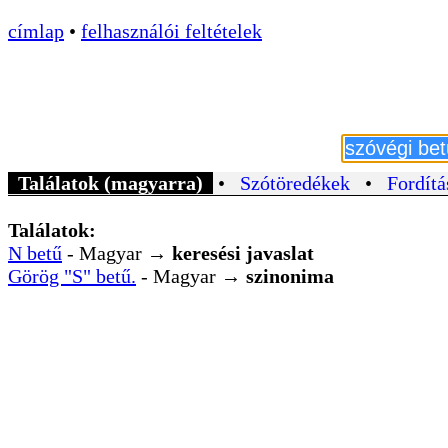
címlap
•
felhasználói feltételek
Találatok (magyarra)
•
Szótöredékek
•
Fordítá
Találatok:
N betű
- Magyar →
keresési javaslat
Görög "S" betű.
- Magyar →
szinonima