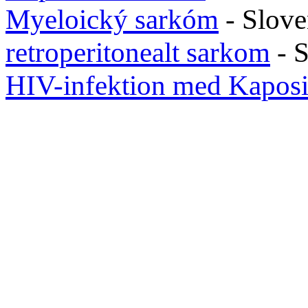
Myeloický sarkóm
- Slov
retroperitonealt sarkom
- 
HIV-infektion med Kapos