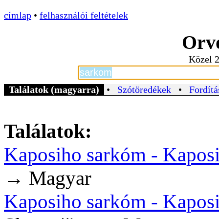
címlap
•
felhasználói feltételek
Orvo
Közel 2
Találatok (magyarra)
•
Szótöredékek
•
Fordítá
Találatok:
Kaposiho sarkóm - Kapos
→ Magyar
Kaposiho sarkóm - Kapos