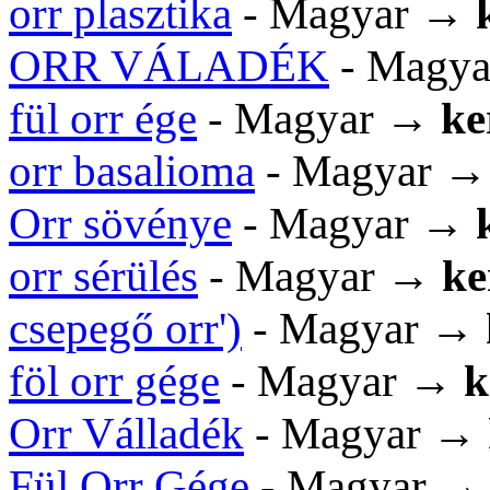
orr plasztika
- Magyar →
ORR VÁLADÉK
- Magy
fül orr ége
- Magyar →
ke
orr basalioma
- Magyar 
Orr sövénye
- Magyar →
orr sérülés
- Magyar →
ke
csepegő orr')
- Magyar →
föl orr gége
- Magyar →
k
Orr Válladék
- Magyar →
Fül Orr Gége
- Magyar 