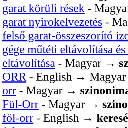
garat körüli rések
- Magy
garat nyirokelvezetés
- Ma
felső garat-összeszorító i
gége műtéti eltávolítása és
eltávolítása
- Magyar →
s
ORR
- English → Magyar
orr
- Magyar →
szinonim
Fül-Orr
- Magyar →
szin
föl-orr
- English →
keresé