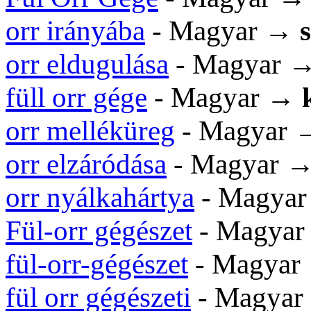
orr irányába
- Magyar →
orr eldugulása
- Magyar 
füll orr gége
- Magyar →
orr melléküreg
- Magyar
orr elzáródása
- Magyar 
orr nyálkahártya
- Magya
Fül-orr gégészet
- Magya
fül-orr-gégészet
- Magya
fül orr gégészeti
- Magya