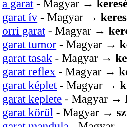
a garat
- Magyar →
keresé
garat ív
- Magyar →
keres
orri garat
- Magyar →
ker
garat tumor
- Magyar →
k
garat tasak
- Magyar →
ke
garat reflex
- Magyar →
k
garat képlet
- Magyar →
k
garat keplete
- Magyar →
garat körül
- Magyar →
s
garat mandula
- Magyar 