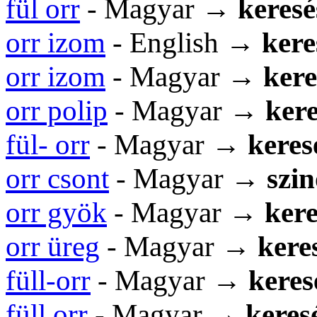
fül orr
- Magyar →
keresé
orr izom
- English →
kere
orr izom
- Magyar →
kere
orr polip
- Magyar →
kere
fül- orr
- Magyar →
keres
orr csont
- Magyar →
szi
orr gyök
- Magyar →
kere
orr üreg
- Magyar →
kere
füll-orr
- Magyar →
keres
füll orr
- Magyar →
keresé