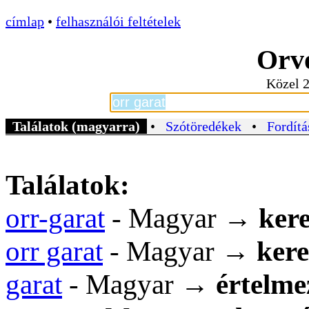
címlap
•
felhasználói feltételek
Orvo
Közel 2
Találatok (magyarra)
•
Szótöredékek
•
Fordítá
Találatok:
orr-garat
- Magyar →
kere
orr garat
- Magyar →
kere
garat
- Magyar →
értelme