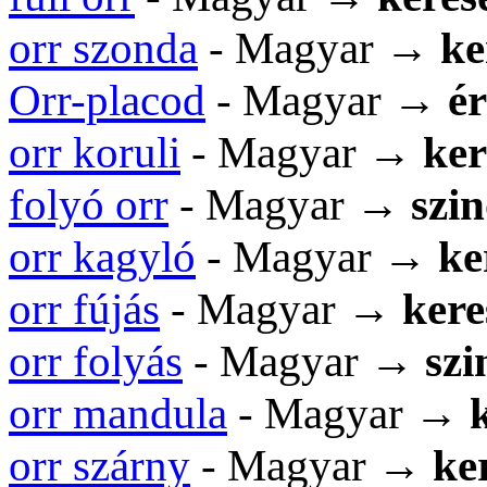
orr szonda
- Magyar →
ke
Orr-placod
- Magyar →
é
orr koruli
- Magyar →
ker
folyó orr
- Magyar →
szi
orr kagyló
- Magyar →
ke
orr fújás
- Magyar →
kere
orr folyás
- Magyar →
sz
orr mandula
- Magyar →
orr szárny
- Magyar →
ke