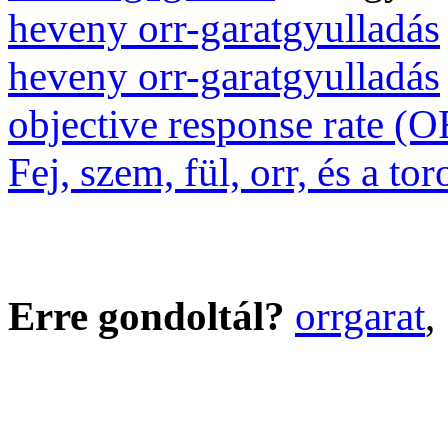
heveny orr-garatgyulladás
heveny orr-garatgyulladás
objective response rate (
Fej, szem, fül, orr, és a tor
Erre gondoltál?
orrgarat
,