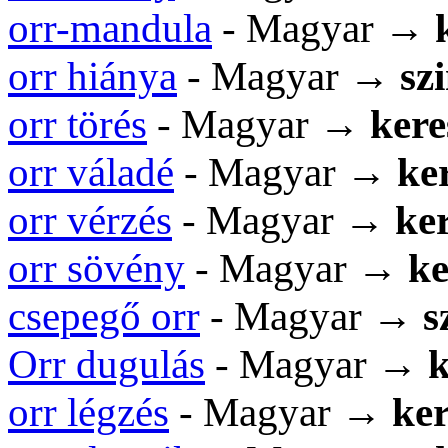
orr-mandula
- Magyar →
orr hiánya
- Magyar →
sz
orr törés
- Magyar →
kere
orr váladé
- Magyar →
ker
orr vérzés
- Magyar →
ker
orr sövény
- Magyar →
ke
csepegő orr
- Magyar →
s
Orr dugulás
- Magyar →
k
orr légzés
- Magyar →
ker