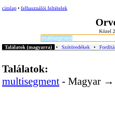
címlap
•
felhasználói feltételek
Orvo
Közel 2
Találatok (magyarra)
•
Szótöredékek
•
Fordítá
Találatok:
multisegment
- Magyar 