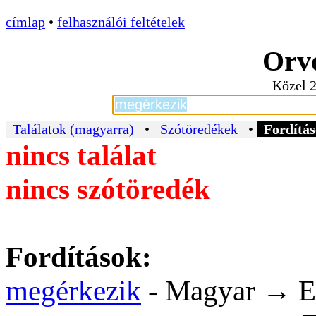
címlap
•
felhasználói feltételek
Orvo
Közel 2
Találatok (magyarra)
•
Szótöredékek
•
Fordítás
nincs találat
nincs szótöredék
Fordítások:
megérkezik
- Magyar → E