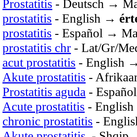
Prostatitis
- Deutsch → M
prostatitis
- English →
ért
prostatitis
- Español → Ma
prostatitis chr
- Lat/Gr/M
acut prostatitis
- English 
Akute prostatitis
- Afrika
Prostatitis aguda
- Españo
Acute prostatitis
- Englis
chronic prostatitis
- Engli
Akute prostatitis
- Shqip