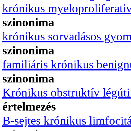
krónikus myeloproliferati
szinonima
krónikus sorvadásos gyom
szinonima
familiáris krónikus benig
szinonima
Krónikus obstruktív légúti
értelmezés
B-sejtes krónikus limfocit