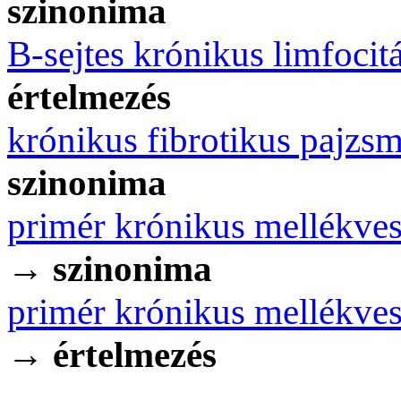
szinonima
B-sejtes krónikus limfocit
értelmezés
krónikus fibrotikus pajzs
szinonima
primér krónikus mellékves
→
szinonima
primér krónikus mellékves
→
értelmezés