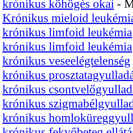
krónikus köhögés okai
- 
Krónikus mieloid leukémi
krónikus limfoid leukémia
krónikus limfoid leukémia
krónikus veseelégtelenség
krónikus prosztatagyullad
krónikus csontvelőgyullad
krónikus szigmabélgyulla
krónikus homloküreggyul
krónikus fekvőbeteg ellátá