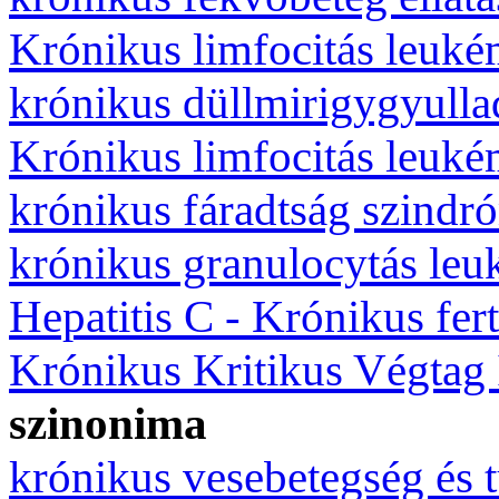
Krónikus limfocitás leuké
krónikus düllmirigygyulla
Krónikus limfocitás leuké
krónikus fáradtság szindr
krónikus granulocytás leu
Hepatitis C - Krónikus fer
Krónikus Kritikus Végtag
szinonima
krónikus vesebetegség és t