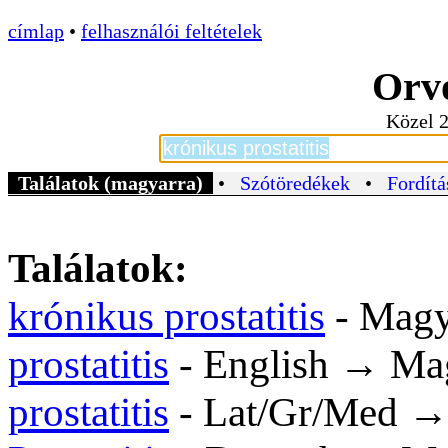
címlap
•
felhasználói feltételek
Orvo
Közel 2
Találatok (magyarra)
•
Szótöredékek
•
Fordítá
Találatok:
krónikus prostatitis
- Mag
prostatitis
- English → Ma
prostatitis
- Lat/Gr/Med →