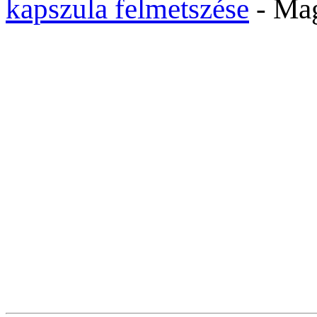
kapszula felmetszése
- Ma