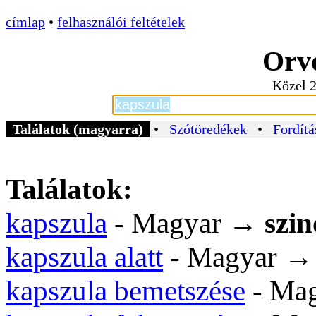
címlap
•
felhasználói feltételek
Orvo
Közel 2
Találatok (magyarra)
•
Szótöredékek
•
Fordítá
Találatok:
kapszula
- Magyar →
szi
kapszula alatt
- Magyar 
kapszula bemetszése
- Ma