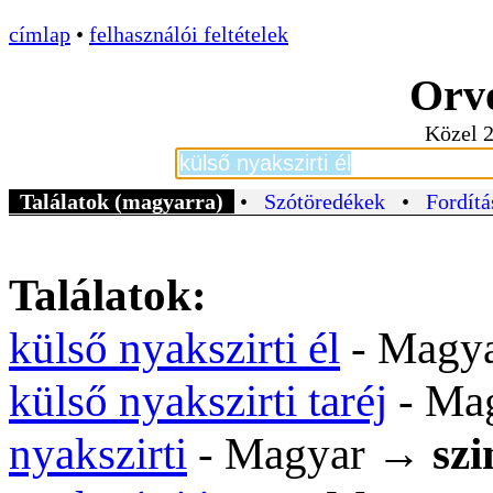
címlap
•
felhasználói feltételek
Orvo
Közel 2
Találatok (magyarra)
•
Szótöredékek
•
Fordítá
Találatok:
külső nyakszirti él
- Magy
külső nyakszirti taréj
- Ma
nyakszirti
- Magyar →
sz