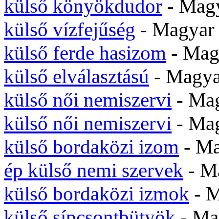
külső könyökdudor
- Mag
külső vízfejűség
- Magya
külső ferde hasizom
- Ma
külső elválasztású
- Magy
külső női nemiszervi
- Ma
külső női nemiszervi
- Ma
külső bordaközi izom
- M
ép külső nemi szervek
- M
külső bordaközi izmok
- 
külső sípcsontbütyök
- M