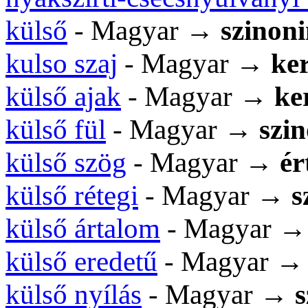
külső
- Magyar →
szinon
kulso szaj
- Magyar →
ker
külső ajak
- Magyar →
ke
külső fül
- Magyar →
szi
külső szög
- Magyar →
ér
külső rétegi
- Magyar →
s
külső ártalom
- Magyar 
külső eredetű
- Magyar 
külső nyílás
- Magyar →