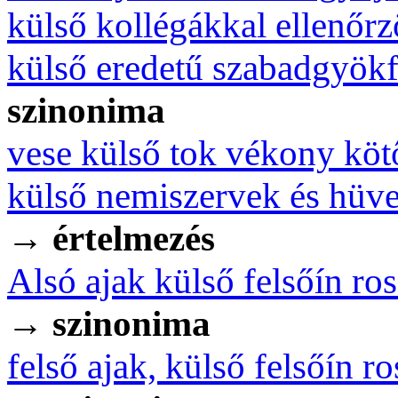
külső kollégákkal ellenőrz
külső eredetű szabadgyök
szinonima
vese külső tok vékony köt
külső nemiszervek és hüv
→
értelmezés
Alsó ajak külső felsőín ro
→
szinonima
felső ajak, külső felsőín r