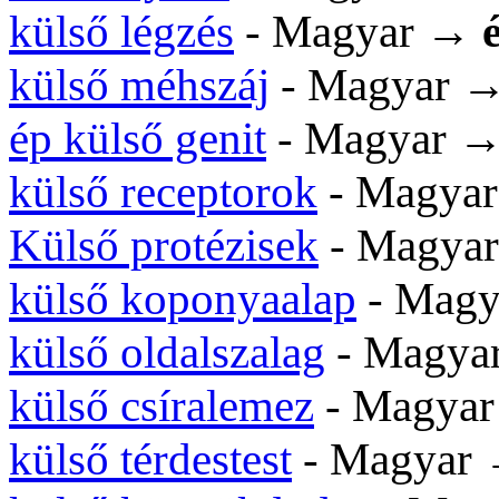
külső légzés
- Magyar →
külső méhszáj
- Magyar 
ép külső genit
- Magyar 
külső receptorok
- Magya
Külső protézisek
- Magya
külső koponyaalap
- Mag
külső oldalszalag
- Magy
külső csíralemez
- Magya
külső térdestest
- Magyar