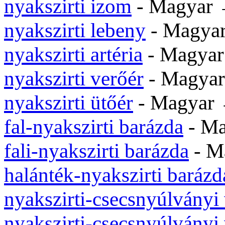
nyakszirti izom
- Magyar
nyakszirti lebeny
- Magya
nyakszirti artéria
- Magya
nyakszirti verőér
- Magya
nyakszirti ütőér
- Magyar
fal-nyakszirti barázda
- M
fali-nyakszirti barázda
- M
halánték-nyakszirti barázd
nyakszirti-csecsnyúlványi 
nyakszirti-csecsnyúlványi 