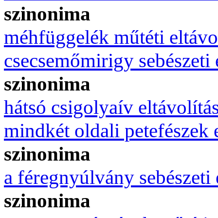
szinonima
méhfüggelék műtéti eltávo
csecsemőmirigy sebészeti e
szinonima
hátsó csigolyaív eltávolítá
mindkét oldali petefészek e
szinonima
a féregnyúlvány sebészeti 
szinonima