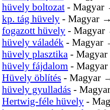
hüvely boltozat
- Magyar
kp. tág hüvely
- Magyar 
fogazott hüvely
- Magyar
hüvely váladék
- Magyar
hüvely plasztika
- Magya
hüvely fájdalom
- Magya
Hüvely öblítés
- Magyar
hüvely gyulladás
- Magya
Hertwig-féle hüvely
- Ma