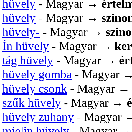
hüvely
- Magyar →
értel
hüvely
- Magyar →
szino
hüvely-
- Magyar →
szin
Ín hüvely
- Magyar →
ker
tág hüvely
- Magyar →
ér
hüvely gomba
- Magyar 
hüvely csonk
- Magyar 
szűk hüvely
- Magyar →
hüvely zuhany
- Magyar
mielin hüvely
- Magyar 