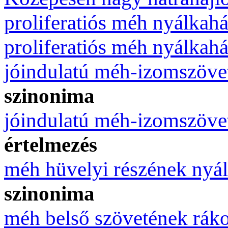
proliferatiós méh nyálkahá
proliferatiós méh nyálkahá
jóindulatú méh-izomszöve
szinonima
jóindulatú méh-izomszöve
értelmezés
méh hüvelyi részének nyál
szinonima
méh belső szövetének ráko