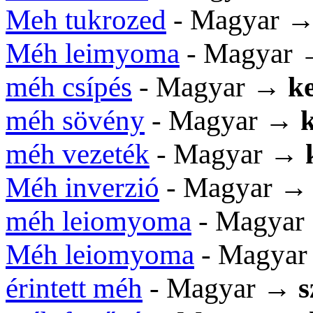
Meh tukrozed
- Magyar 
Méh leimyoma
- Magyar
méh csípés
- Magyar →
ke
méh sövény
- Magyar →
k
méh vezeték
- Magyar →
Méh inverzió
- Magyar 
méh leiomyoma
- Magya
Méh leiomyoma
- Magya
érintett méh
- Magyar →
s