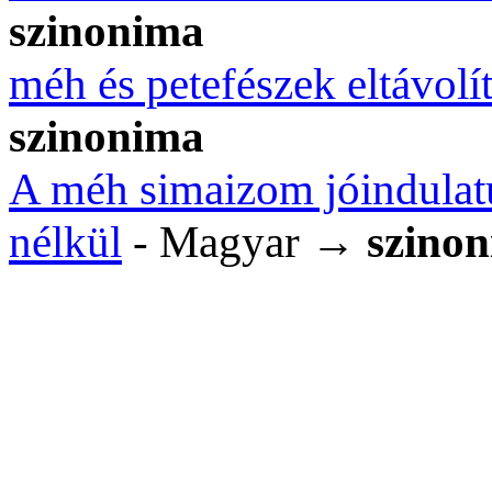
szinonima
méh és petefészek eltávolít
szinonima
A méh simaizom jóindulat
nélkül
- Magyar →
szino