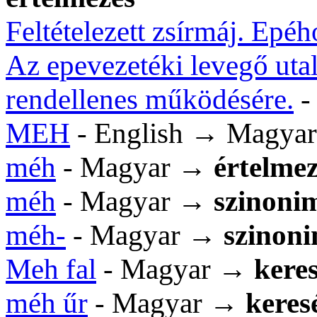
Feltételezett zsírmáj. Epéhó
Az epevezetéki levegő uta
rendellenes működésére.
-
MEH
- English → Magyar
méh
- Magyar →
értelme
méh
- Magyar →
szinoni
méh-
- Magyar →
szinon
Meh fal
- Magyar →
keres
méh űr
- Magyar →
keresé