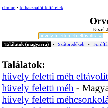
címlap
•
felhasználói feltételek
Orvo
Közel 2
Találatok (magyarra)
•
Szótöredékek
•
Fordítá
Találatok:
hüvely feletti méh eltávolí
hüvely feletti méh
- Magy
hüvely feletti méhcsonkol