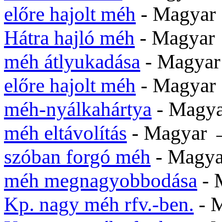
előre hajolt méh
- Magya
Hátra hajló méh
- Magya
méh átlyukadása
- Magya
előre hajolt méh
- Magya
méh-nyálkahártya
- Magy
méh eltávolítás
- Magyar
szóban forgó méh
- Magy
méh megnagyobbodása
- 
Kp. nagy méh rfv.-ben.
- 