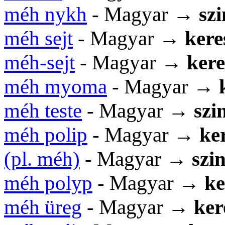
méh nykh
- Magyar →
sz
méh sejt
- Magyar →
kere
méh-sejt
- Magyar →
kere
méh myoma
- Magyar →
méh teste
- Magyar →
szi
méh polip
- Magyar →
ker
(pl. méh)
- Magyar →
szi
méh polyp
- Magyar →
ke
méh üreg
- Magyar →
ker