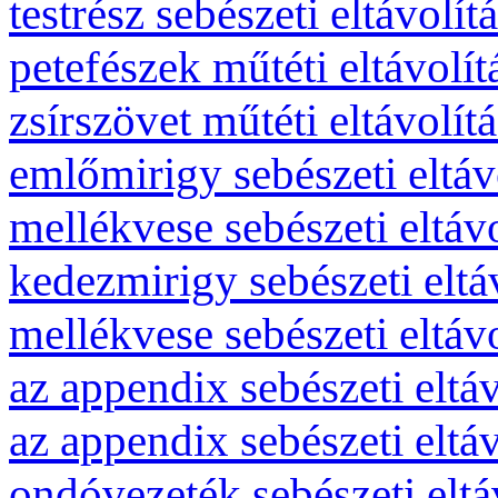
testrész sebészeti eltávolít
petefészek műtéti eltávolít
zsírszövet műtéti eltávolít
emlőmirigy sebészeti eltáv
mellékvese sebészeti eltávo
kedezmirigy sebészeti eltá
mellékvese sebészeti eltávo
az appendix sebészeti eltáv
az appendix sebészeti eltáv
ondóvezeték sebészeti eltá