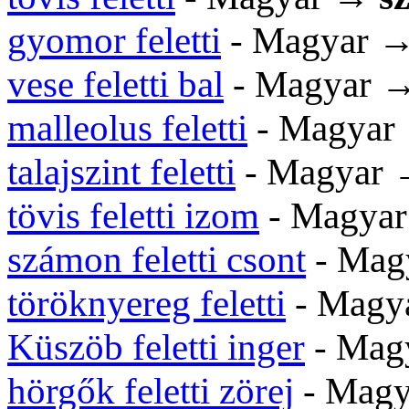
gyomor feletti
- Magyar 
vese feletti bal
- Magyar 
malleolus feletti
- Magya
talajszint feletti
- Magyar
tövis feletti izom
- Magya
számon feletti csont
- Mag
töröknyereg feletti
- Magy
Küszöb feletti inger
- Mag
hörgők feletti zörej
- Mag