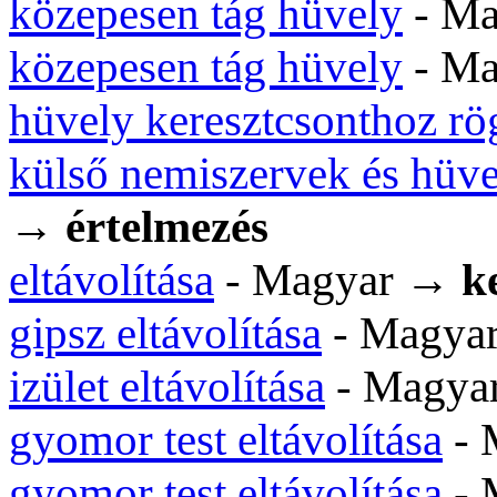
közepesen tág hüvely
- M
közepesen tág hüvely
- M
hüvely keresztcsonthoz rö
külső nemiszervek és hüv
→
értelmezés
eltávolítása
- Magyar →
k
gipsz eltávolítása
- Magya
izület eltávolítása
- Magy
gyomor test eltávolítása
- 
gyomor test eltávolítása
- 