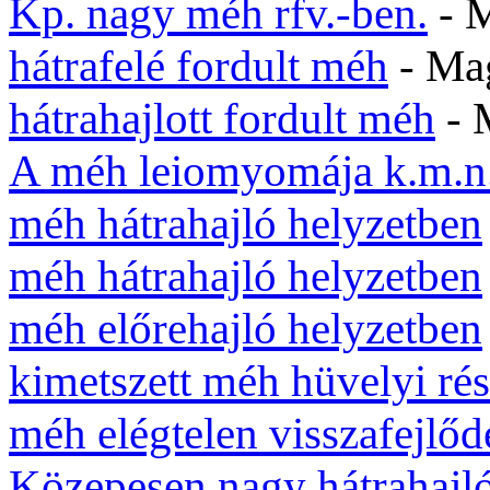
Kp. nagy méh rfv.-ben.
- 
hátrafelé fordult méh
- Ma
hátrahajlott fordult méh
- 
A méh leiomyomája k.m.n
méh hátrahajló helyzetben
méh hátrahajló helyzetben
méh előrehajló helyzetben
kimetszett méh hüvelyi ré
méh elégtelen visszafejlőd
Közepesen nagy hátrahajl