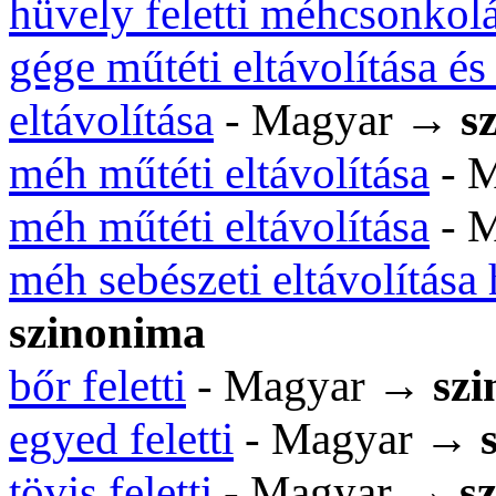
hüvely feletti méhcsonkol
gége műtéti eltávolítása és
eltávolítása
- Magyar →
s
méh műtéti eltávolítása
- 
méh műtéti eltávolítása
- 
méh sebészeti eltávolítása 
szinonima
bőr feletti
- Magyar →
sz
egyed feletti
- Magyar →
tövis feletti
- Magyar →
s