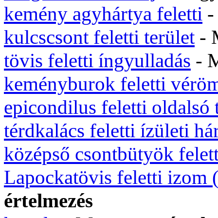
kemény agyhártya feletti
-
kulcscsont feletti terület
- 
tövis feletti íngyulladás
- 
keményburok feletti vérö
epicondilus feletti oldalsó 
térdkalács feletti ízületi há
középső csontbütyök feletti
Lapockatövis feletti izom 
értelmezés