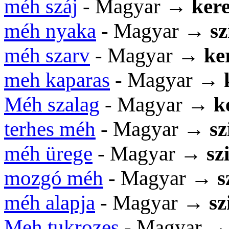
méh száj
- Magyar →
kere
méh nyaka
- Magyar →
s
méh szarv
- Magyar →
ke
meh kaparas
- Magyar →
Méh szalag
- Magyar →
k
terhes méh
- Magyar →
s
méh ürege
- Magyar →
sz
mozgó méh
- Magyar →
s
méh alapja
- Magyar →
s
Meh tukrozes
- Magyar 