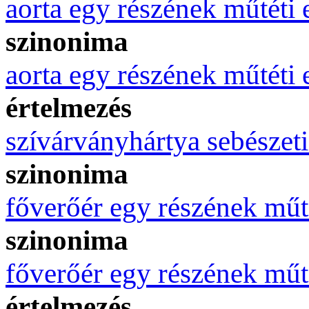
aorta egy részének műtéti e
szinonima
aorta egy részének műtéti e
értelmezés
szívárványhártya sebészeti 
szinonima
főverőér egy részének műté
szinonima
főverőér egy részének műté
értelmezés