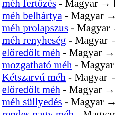
méh fertőzés
- Magyar →
méh belhártya
- Magyar 
méh prolapszus
- Magyar
méh renyheség
- Magyar
előredőlt méh
- Magyar 
mozgatható méh
- Magya
Kétszarvú méh
- Magyar
előredőlt méh
- Magyar 
méh süllyedés
- Magyar 
rendes nagy méh
- Magya