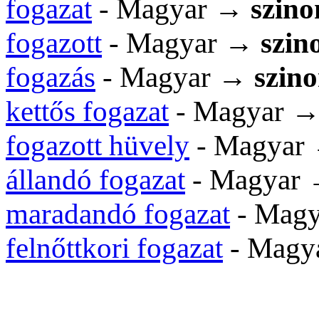
fogazat
- Magyar →
szin
fogazott
- Magyar →
szin
fogazás
- Magyar →
szin
kettős fogazat
- Magyar 
fogazott hüvely
- Magyar
állandó fogazat
- Magyar
maradandó fogazat
- Mag
felnőttkori fogazat
- Magy