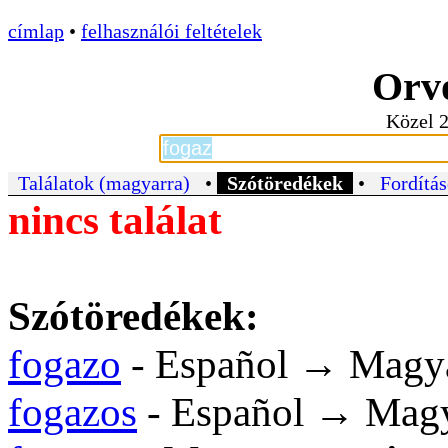
címlap
•
felhasználói feltételek
Orvo
Közel 2
Találatok (magyarra)
•
Szótöredékek
•
Fordítás
nincs találat
Szótöredékek:
fogazo
- Español → Magy
fogazos
- Español → Mag