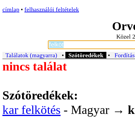
címlap
•
felhasználói feltételek
Orvo
Közel 2
Találatok (magyarra)
•
Szótöredékek
•
Fordítás
nincs találat
Szótöredékek:
kar felkötés
- Magyar →
k