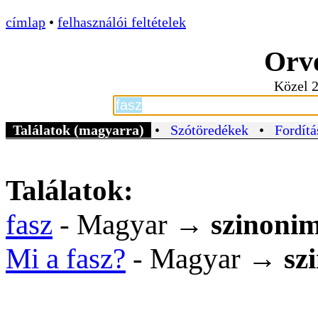
címlap
•
felhasználói feltételek
Orvo
Közel 2
Találatok (magyarra)
•
Szótöredékek
•
Fordítá
Találatok:
fasz
- Magyar →
szinoni
Mi a fasz?
- Magyar →
sz