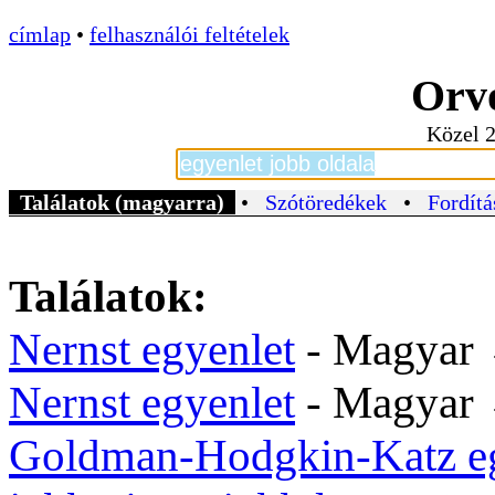
címlap
•
felhasználói feltételek
Orvo
Közel 2
Találatok (magyarra)
•
Szótöredékek
•
Fordítá
Találatok:
Nernst egyenlet
- Magyar
Nernst egyenlet
- Magyar
Goldman-Hodgkin-Katz eg