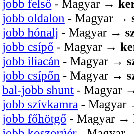
jobb felső
- Magyar →
ker
jobb oldalon
- Magyar →
jobb hónalj
- Magyar →
s
jobb csípő
- Magyar →
ke
jobb iliacán
- Magyar →
s
jobb csípőn
- Magyar →
s
bal-jobb shunt
- Magyar 
jobb szívkamra
- Magyar
jobb főhötgő
- Magyar →
jobb koszorúér
- Magyar