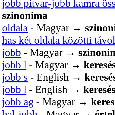
jobb pitvar-jobb kamra öss
szinonima
oldala
- Magyar →
szino
has két oldala közötti távo
jobb
- Magyar →
szinoni
jobb l
- Magyar →
keresés
jobb s
- English →
keresés
jobb l
- English →
keresés
jobb ag
- Magyar →
keres
bal-jobb
- Magyar →
érte