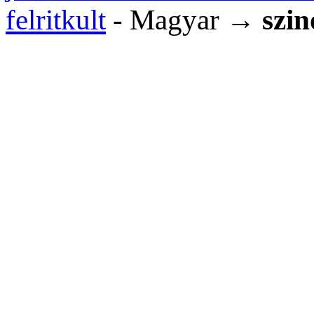
felritkult
- Magyar →
szi