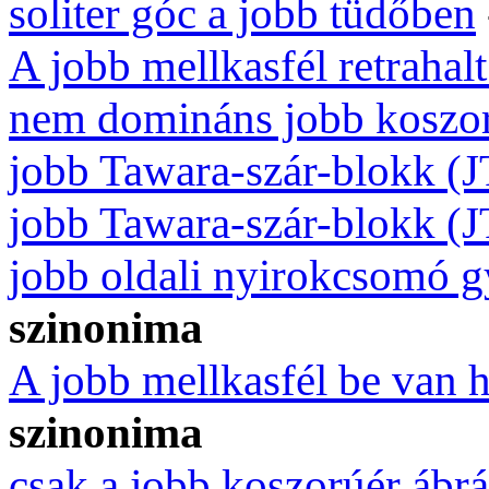
soliter góc a jobb tüdőben
A jobb mellkasfél retrahalt
nem domináns jobb koszo
jobb Tawara-szár-blokk (
jobb Tawara-szár-blokk (
jobb oldali nyirokcsomó g
szinonima
A jobb mellkasfél be van 
szinonima
csak a jobb koszorúér ábr