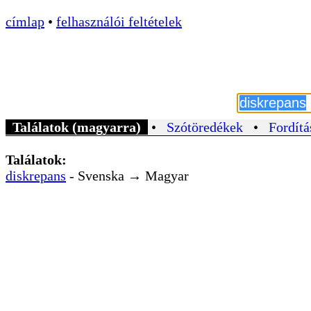
címlap
•
felhasználói feltételek
Találatok (magyarra)
•
Szótöredékek
•
Fordítá
Találatok:
diskrepans
- Svenska → Magyar