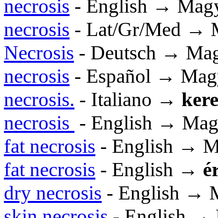
necrosis
- English → Mag
necrosis
- Lat/Gr/Med → 
Necrosis
- Deutsch → Ma
necrosis
- Español → Mag
necrosis.
- Italiano →
kere
necrosis
- English → Mag
fat necrosis
- English → 
fat necrosis
- English →
é
dry necrosis
- English → 
skin necrosis
- English →