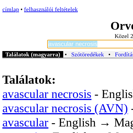
címlap
•
felhasználói feltételek
Orvo
Közel 2
Találatok (magyarra)
•
Szótöredékek
•
Fordítá
Találatok:
avascular necrosis
- Engli
avascular necrosis (AVN)
avascular
- English → Ma