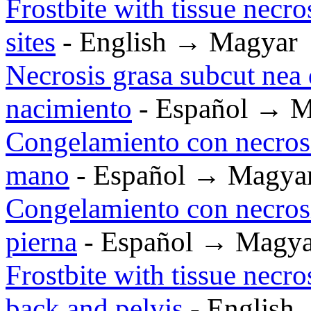
Frostbite with tissue necro
sites
- English → Magyar
Necrosis grasa subcut nea
nacimiento
- Español → M
Congelamiento con necrosis
mano
- Español → Magya
Congelamiento con necrosis 
pierna
- Español → Magya
Frostbite with tissue necr
back and pelvis
- English