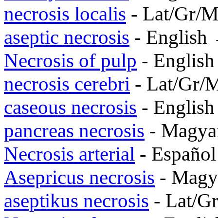
necrosis localis
- Lat/Gr/
aseptic necrosis
- English
Necrosis of pulp
- Englis
necrosis cerebri
- Lat/Gr/
caseous necrosis
- Englis
pancreas necrosis
- Magy
Necrosis arterial
- Españo
Asepricus necrosis
- Mag
aseptikus necrosis
- Lat/G