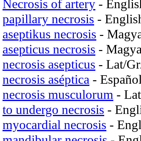
Necrosis of artery
- Engli
papillary necrosis
- Engli
aseptikus necrosis
- Magy
asepticus necrosis
- Magy
necrosis asepticus
- Lat/G
necrosis aséptica
- Españo
necrosis musculorum
- La
to undergo necrosis
- Engl
myocardial necrosis
- Eng
mandibular necrosis
- Eng