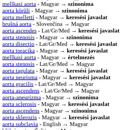
mellkasi aorta
- Magyar →
szinonima
aorta körüli
- Magyar →
szinonima
aorta melletti
- Magyar →
keresési javaslat
brušná aorta
- Slovenčina → Magyar
aorta ascendes
- Lat/Gr/Med →
keresési javaslat
aorta stenosis
- Magyar →
szinonima
aorta disectio
- Lat/Gr/Med →
keresési javaslat
aorta toracika
- Magyar →
keresési javaslat
mellkasi aorta
- Magyar →
értelmezés
aorta stenosis
- Lat/Gr/Med → Magyar
aorta tagulata
- Magyar →
keresési javaslat
aorta neurisma
- Magyar →
keresési javaslat
aorta gracilis
- Lat/Gr/Med → Magyar
aorta ascendens
- Lat/Gr/Med → Magyar
aorta-aneurizma
- Magyar →
szinonima
aorta sclerosis
- Magyar →
keresési javaslat
aorta ascendens
- Magyar →
szinonima
aorta sklerozis
- Magyar →
keresési javaslat
aorta subclavia
- English → Magyar