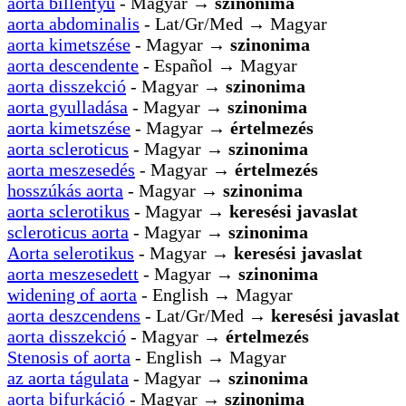
aorta billentyű
- Magyar →
szinonima
aorta abdominalis
- Lat/Gr/Med → Magyar
aorta kimetszése
- Magyar →
szinonima
aorta descendente
- Español → Magyar
aorta disszekció
- Magyar →
szinonima
aorta gyulladása
- Magyar →
szinonima
aorta kimetszése
- Magyar →
értelmezés
aorta scleroticus
- Magyar →
szinonima
aorta meszesedés
- Magyar →
értelmezés
hosszúkás aorta
- Magyar →
szinonima
aorta sclerotikus
- Magyar →
keresési javaslat
scleroticus aorta
- Magyar →
szinonima
Aorta selerotikus
- Magyar →
keresési javaslat
aorta meszesedett
- Magyar →
szinonima
widening of aorta
- English → Magyar
aorta deszcendens
- Lat/Gr/Med →
keresési javaslat
aorta disszekció
- Magyar →
értelmezés
Stenosis of aorta
- English → Magyar
az aorta tágulata
- Magyar →
szinonima
aorta bifurkáció
- Magyar →
szinonima