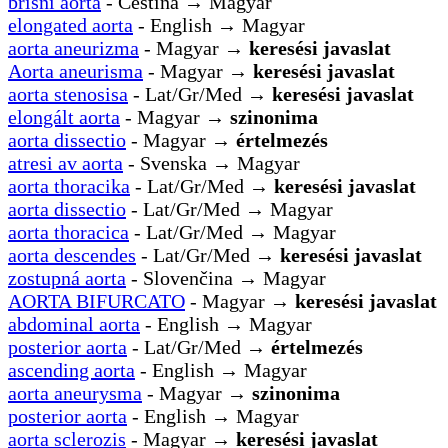
břišní aorta
- Čeština → Magyar
elongated aorta
- English → Magyar
aorta aneurizma
- Magyar →
keresési javaslat
Aorta aneurisma
- Magyar →
keresési javaslat
aorta stenosisa
- Lat/Gr/Med →
keresési javaslat
elongált aorta
- Magyar →
szinonima
aorta dissectio
- Magyar →
értelmezés
atresi av aorta
- Svenska → Magyar
aorta thoracika
- Lat/Gr/Med →
keresési javaslat
aorta dissectio
- Lat/Gr/Med → Magyar
aorta thoracica
- Lat/Gr/Med → Magyar
aorta descendes
- Lat/Gr/Med →
keresési javaslat
zostupná aorta
- Slovenčina → Magyar
AORTA BIFURCATO
- Magyar →
keresési javaslat
abdominal aorta
- English → Magyar
posterior aorta
- Lat/Gr/Med →
értelmezés
ascending aorta
- English → Magyar
aorta aneurysma
- Magyar →
szinonima
posterior aorta
- English → Magyar
aorta sclerozis
- Magyar →
keresési javaslat