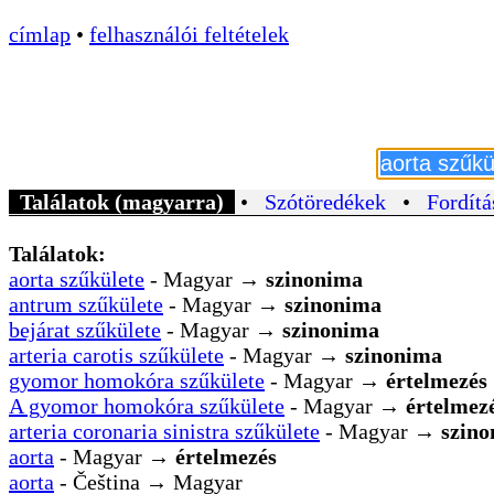
címlap
•
felhasználói feltételek
Találatok (magyarra)
•
Szótöredékek
•
Fordítá
Találatok:
aorta szűkülete
- Magyar →
szinonima
antrum szűkülete
- Magyar →
szinonima
bejárat szűkülete
- Magyar →
szinonima
arteria carotis szűkülete
- Magyar →
szinonima
gyomor homokóra szűkülete
- Magyar →
értelmezés
A gyomor homokóra szűkülete
- Magyar →
értelmez
arteria coronaria sinistra szűkülete
- Magyar →
szin
aorta
- Magyar →
értelmezés
aorta
- Čeština → Magyar