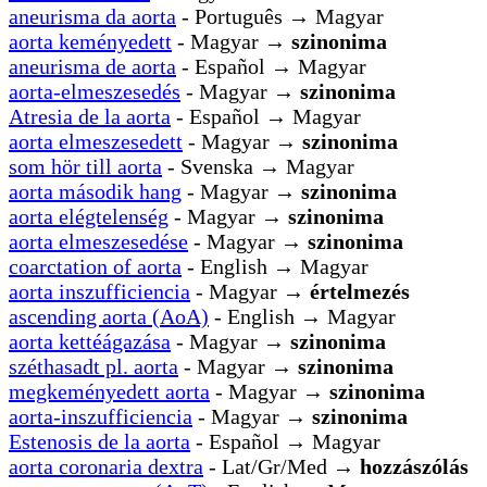
aneurisma da aorta
- Português → Magyar
aorta keményedett
- Magyar →
szinonima
aneurisma de aorta
- Español → Magyar
aorta-elmeszesedés
- Magyar →
szinonima
Atresia de la aorta
- Español → Magyar
aorta elmeszesedett
- Magyar →
szinonima
som hör till aorta
- Svenska → Magyar
aorta második hang
- Magyar →
szinonima
aorta elégtelenség
- Magyar →
szinonima
aorta elmeszesedése
- Magyar →
szinonima
coarctation of aorta
- English → Magyar
aorta inszufficiencia
- Magyar →
értelmezés
ascending aorta (AoA)
- English → Magyar
aorta kettéágazása
- Magyar →
szinonima
széthasadt pl. aorta
- Magyar →
szinonima
megkeményedett aorta
- Magyar →
szinonima
aorta-inszufficiencia
- Magyar →
szinonima
Estenosis de la aorta
- Español → Magyar
aorta coronaria dextra
- Lat/Gr/Med →
hozzászólás