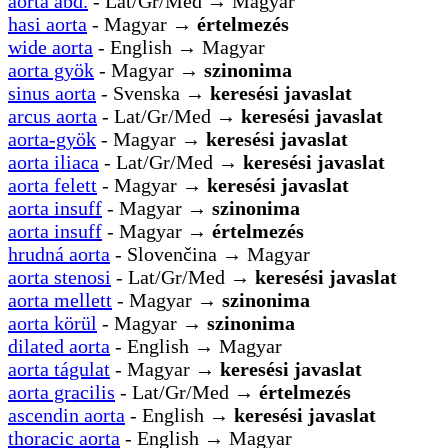
aorta abd.
- Lat/Gr/Med → Magyar
hasi aorta
- Magyar →
értelmezés
wide aorta
- English → Magyar
aorta gyök
- Magyar →
szinonima
sinus aorta
- Svenska →
keresési javaslat
arcus aorta
- Lat/Gr/Med →
keresési javaslat
aorta-gyök
- Magyar →
keresési javaslat
aorta iliaca
- Lat/Gr/Med →
keresési javaslat
aorta felett
- Magyar →
keresési javaslat
aorta insuff
- Magyar →
szinonima
aorta insuff
- Magyar →
értelmezés
hrudná aorta
- Slovenčina → Magyar
aorta stenosi
- Lat/Gr/Med →
keresési javaslat
aorta mellett
- Magyar →
szinonima
aorta körül
- Magyar →
szinonima
dilated aorta
- English → Magyar
aorta tágulat
- Magyar →
keresési javaslat
aorta gracilis
- Lat/Gr/Med →
értelmezés
ascendin aorta
- English →
keresési javaslat
thoracic aorta
- English → Magyar