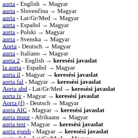
aorta
- English → Magyar
aorta
- Slovenčina → Magyar
aorta
- Lat/Gr/Med → Magyar
aorta
- Español → Magyar
aorta
- Polski → Magyar
aorta
- Svenska → Magyar
Aorta
- Deutsch → Magyar
aorta
- Italiano → Magyar
aorta 2
- English →
keresési javaslat
la aorta
- Español → Magyar
aorta il
- Magyar →
keresési javaslat
aorta fal
- Magyar →
keresési javaslat
Aorta abd
- Lat/Gr/Med →
keresési javaslat
aorta ív
- Magyar →
keresési javaslat
Aorta (f)
- Deutsch → Magyar
aorta AIC
- Magyar →
keresési javaslat
aorta muur
- Afrikaans → Magyar
aorta test
- Magyar →
keresési javaslat
aorta gomb
- Magyar →
keresési javaslat