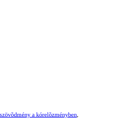
i szövõdmény a kórelõzményben
,