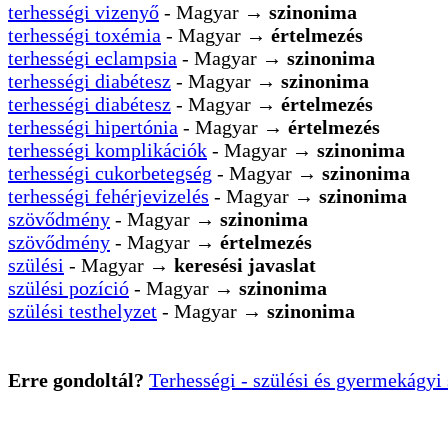
terhességi vizenyő
- Magyar →
szinonima
terhességi toxémia
- Magyar →
értelmezés
terhességi eclampsia
- Magyar →
szinonima
terhességi diabétesz
- Magyar →
szinonima
terhességi diabétesz
- Magyar →
értelmezés
terhességi hipertónia
- Magyar →
értelmezés
terhességi komplikációk
- Magyar →
szinonima
terhességi cukorbetegség
- Magyar →
szinonima
terhességi fehérjevizelés
- Magyar →
szinonima
szövődmény
- Magyar →
szinonima
szövődmény
- Magyar →
értelmezés
szülési
- Magyar →
keresési javaslat
szülési pozíció
- Magyar →
szinonima
szülési testhelyzet
- Magyar →
szinonima
Erre gondoltál?
Terhességi - szülési és gyermekágy