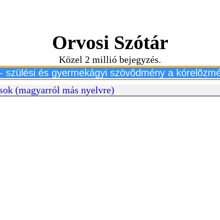
Orvosi Szótár
Közel 2 millió bejegyzés.
sok (magyarról más nyelvre)