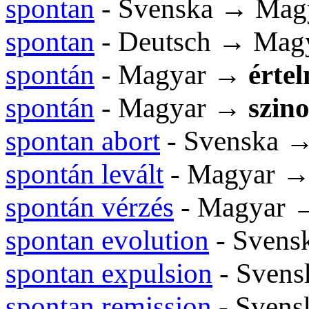
spontan
- Svenska → Mag
spontan
- Deutsch → Mag
spontán
- Magyar →
érte
spontán
- Magyar →
szin
spontan abort
- Svenska 
spontán levált
- Magyar 
spontán vérzés
- Magyar
spontan evolution
- Svens
spontan expulsion
- Sven
spontan remission
- Svens