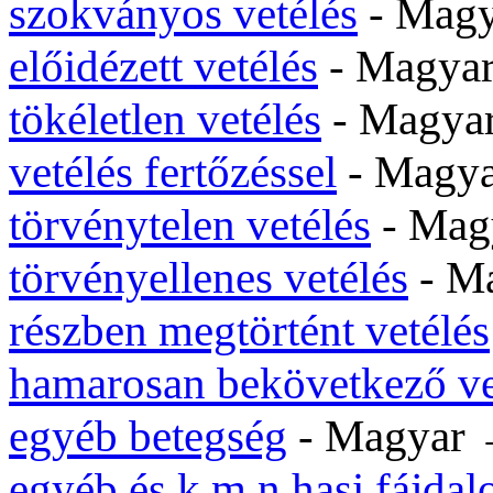
szokványos vetélés
- Mag
előidézett vetélés
- Magya
tökéletlen vetélés
- Magy
vetélés fertőzéssel
- Magy
törvénytelen vetélés
- Ma
törvényellenes vetélés
- M
részben megtörtént vetélés
hamarosan bekövetkező ve
egyéb betegség
- Magyar
egyéb és k.m.n.hasi fájda