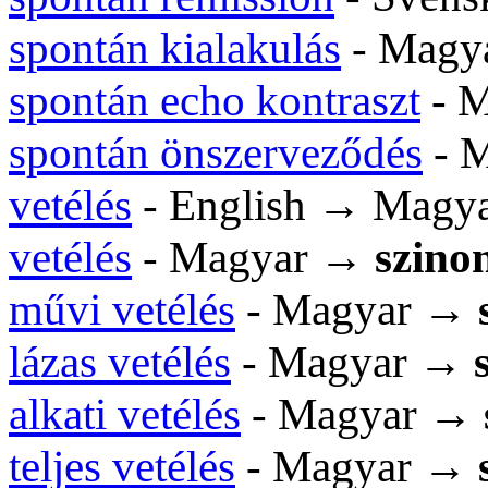
spontán kialakulás
- Magy
spontán echo kontraszt
- 
spontán önszerveződés
- 
vetélés
- English → Magy
vetélés
- Magyar →
szino
művi vetélés
- Magyar →
lázas vetélés
- Magyar →
alkati vetélés
- Magyar →
teljes vetélés
- Magyar →