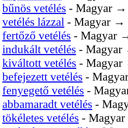
bűnös vetélés
- Magyar 
vetélés lázzal
- Magyar →
fertőző vetélés
- Magyar
indukált vetélés
- Magyar
kiváltott vetélés
- Magyar
befejezett vetélés
- Magya
fenyegető vetélés
- Magy
abbamaradt vetélés
- Mag
tökéletes vetélés
- Magya