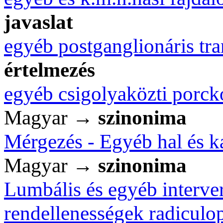
javaslat
egyéb postganglionáris tra
értelmezés
egyéb csigolyaközti porck
Magyar →
szinonima
Mérgezés - Egyéb hal és k
Magyar →
szinonima
Lumbális és egyéb interver
rendellenességek radiculo