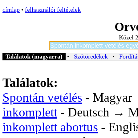
címlap
•
felhasználói feltételek
Orvo
Közel 2
Találatok (magyarra)
•
Szótöredékek
•
Fordítá
Találatok:
Spontán vetélés
- Magyar
inkomplett
- Deutsch → M
inkomplett abortus
- Engl