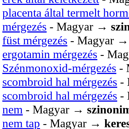
placenta által termelt hor
mérgezés
- Magyar →
szi
füst mérgezés
- Magyar 
ergotamin mérgezés
- Ma
Szénmonoxid-mérgezés
-
scombroid hal mérgezés
-
scombroid hal mérgezés
-
nem
- Magyar →
szinoni
nem tap
- Magyar →
keres