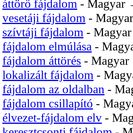
áttörő fájdalom
- Magyar
vesetáji fájdalom
- Magya
szívtáji fájdalom
- Magya
fájdalom elmúlása
- Magy
fájdalom áttörés
- Magya
lokalizált fájdalom
- Mag
fájdalom az oldalban
- Ma
fájdalom csillapító
- Magy
élvezet-fájdalom elv
- Ma
keresztcsonti fájdalom
- M