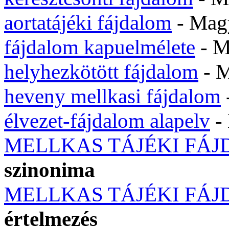
aortatájéki fájdalom
- Mag
fájdalom kapuelmélete
- 
helyhezkötött fájdalom
- 
heveny mellkasi fájdalom
élvezet-fájdalom alapelv
-
MELLKAS TÁJÉKI FÁ
szinonima
MELLKAS TÁJÉKI FÁ
értelmezés