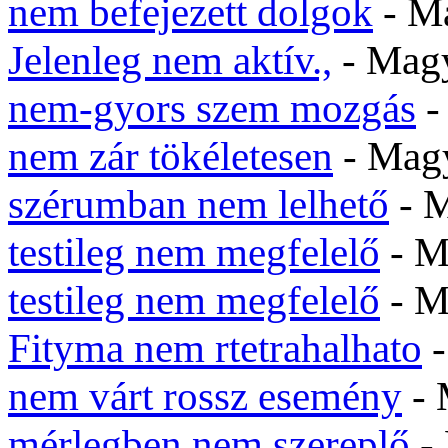
nem befejezett dolgok
- M
Jelenleg nem aktív.,
- Mag
nem-gyors szem mozgás
-
nem zár tökéletesen
- Mag
szérumban nem lelhető
- 
testileg nem megfelelő
- M
testileg nem megfelelő
- M
Fityma nem rtetrahalhato
-
nem várt rossz esemény
- 
mérlegben nem szereplő
-