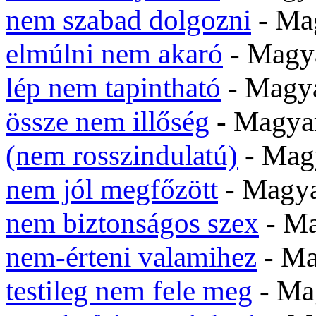
nem szabad dolgozni
- Ma
elmúlni nem akaró
- Mag
lép nem tapintható
- Magy
össze nem illőség
- Magy
(nem rosszindulatú)
- Ma
nem jól megfőzött
- Magy
nem biztonságos szex
- M
nem-érteni valamihez
- M
testileg nem fele meg
- Ma