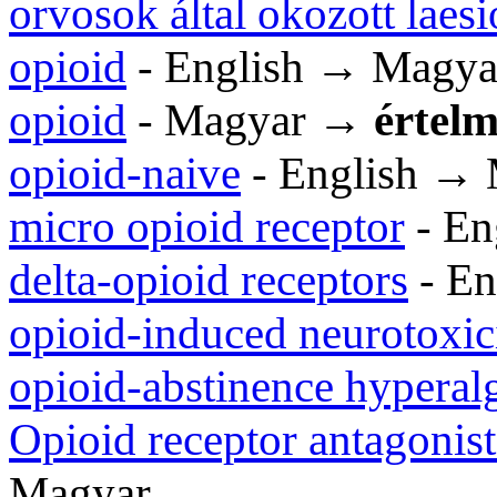
orvosok által okozott laesi
opioid
- English → Magya
opioid
- Magyar →
értelm
opioid-naive
- English →
micro opioid receptor
- En
delta-opioid receptors
- En
opioid-induced neurotoxic
opioid-abstinence hyperal
Opioid receptor antagonist
Magyar