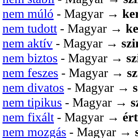
nem múló
- Magyar →
ker
nem tudott
- Magyar →
ke
nem aktív
- Magyar →
sz
nem biztos
- Magyar →
s
nem feszes
- Magyar →
s
nem divatos
- Magyar →
nem tipikus
- Magyar →
s
nem fixált
- Magyar →
ér
nem mozgás
- Magyar →