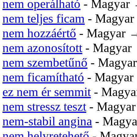
nem operálható
- Magyar
nem teljes ficam
- Magya
nem hozzáértő
- Magyar
nem azonosított
- Magyar
nem szembetűnő
- Magya
nem ficamítható
- Magya
ez nem ér semmit
- Magy
nem stressz teszt
- Magya
nem-stabil angina
- Magy
nem helyretehető
- Magy