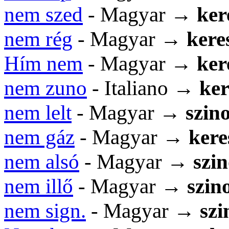
nem szed
- Magyar →
ker
nem rég
- Magyar →
kere
Hím nem
- Magyar →
ker
nem zuno
- Italiano →
ker
nem lelt
- Magyar →
szin
nem gáz
- Magyar →
kere
nem alsó
- Magyar →
szi
nem illő
- Magyar →
szin
nem sign.
- Magyar →
sz