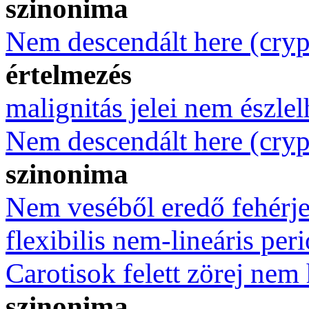
szinonima
Nem descendált here (cry
értelmezés
malignitás jelei nem észle
Nem descendált here (cry
szinonima
Nem veséből eredő fehérje
flexibilis nem-lineáris peri
Carotisok felett zörej nem 
szinonima