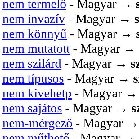
nem termelő
- Magyar →
nem invazív
- Magyar →
nem könnyű
- Magyar →
nem mutatott
- Magyar →
nem szilárd
- Magyar →
s
nem típusos
- Magyar →
nem kivehetp
- Magyar 
nem sajátos
- Magyar →
s
nem-mérgező
- Magyar 
nem műthető
- Magyar →