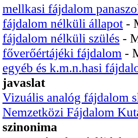
mellkasi fájdalom panasz
fájdalom nélküli állapot
- 
fájdalom nélküli szülés
- 
főverőértájéki fájdalom
- 
egyéb és k.m.n.hasi fájda
javaslat
Vizuális analóg fájdalom s
Nemzetközi Fájdalom Kuta
szinonima