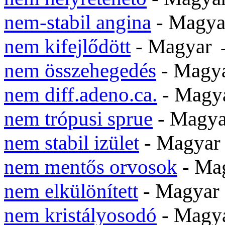
nem-stabil angina
- Magy
nem kifejlődött
- Magyar
nem összehegedés
- Magy
nem diff.adeno.ca.
- Magy
nem trópusi sprue
- Magy
nem stabil izület
- Magya
nem mentős orvosok
- Ma
nem elkülönített
- Magya
nem kristályosodó
- Magy