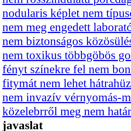
nodularis képlet nem típus
nem meg engedett laborat
nem biztonságos közösülé
nem toxikus többgöbös go
fényt színekre fel nem bon
fitymát nem lehet hátrahüz
nem invazív vérnyomás-m
közelebrről meg nem határ
javaslat