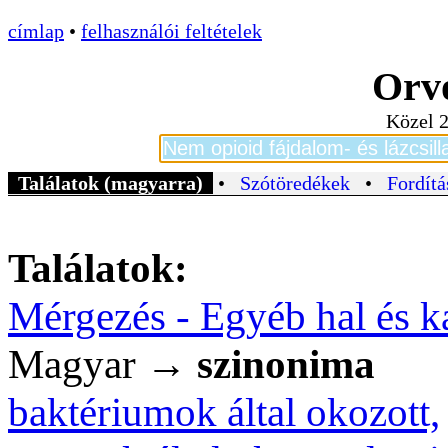
címlap
•
felhasználói feltételek
Orvo
Közel 2
Találatok (magyarra)
•
Szótöredékek
•
Fordítá
Találatok:
Mérgezés - Egyéb hal és k
Magyar →
szinonima
baktériumok által okozott,