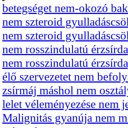
betegséget nem-okozó bak
nem szteroid gyulladáscs
nem szteroid gyulladáscs
nem rosszindulatú érzsírd
nem rosszindulatú érzsírd
élő szervezetet nem befol
zsírmáj máshol nem osztál
lelet véleményezése nem j
Malignitás gyanúja nem me