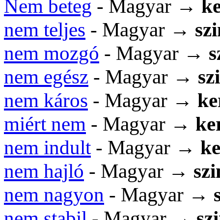
Nem beteg
- Magyar →
ke
nem teljes
- Magyar →
sz
nem mozgó
- Magyar →
s
nem egész
- Magyar →
sz
nem káros
- Magyar →
ke
miért nem
- Magyar →
ke
nem indult
- Magyar →
ke
nem hajló
- Magyar →
sz
nem nagyon
- Magyar →
nem stabil
- Magyar →
sz