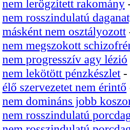
nem lerögzített rakomány
nem rosszindulatú daganat
másként nem osztályozott
nem megszokott schizofré
nem progresszív agy lézió
nem lekötött pénzkészlet
-
élő szervezetet nem érintő
nem domináns jobb koszo
nem rosszindulatú porcda
nem rosszindulatú porcda