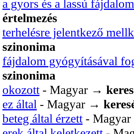
a gyors és a lassú fájdalom
értelmezés
terhelésre jelentkező mell
szinonima
fájdalom gyógyításával fo
szinonima
okozott
- Magyar →
keres
ez által
- Magyar →
keresé
beteg által érzett
- Magya
erek által keletkezett
- Ma