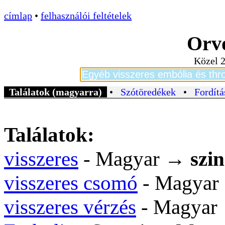
címlap
•
felhasználói feltételek
Orvo
Közel 2
Találatok (magyarra)
•
Szótöredékek
•
Fordítá
Találatok:
visszeres
- Magyar →
szi
visszeres csomó
- Magya
visszeres vérzés
- Magya