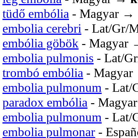
tüdő embólia
- Magyar →
embolia cerebri
- Lat/Gr/
embólia göbök
- Magyar
embolia pulmonis
- Lat/G
trombó embólia
- Magya
embolia pulmonum
- Lat
paradox embólia
- Magya
embolia pulmonum
- Lat
embolia pulmonar
- Españ