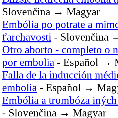
Slovenčina → Magyar
Embólia po potrate a mim
ťarchavosti
- Slovenčina 
Otro aborto - completo o 
por embolia
- Español → 
Falla de la inducción médi
embolia
- Español → Mag
Embólia a trombóza iných a
- Slovenčina → Magyar