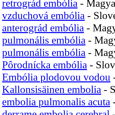
retrográd embólia
- Magy
vzduchová embólia
- Slov
anterográd embólia
- Mag
pulmonális embólia
- Mag
pulmonális embólia
- Mag
Pôrodnícka embólia
- Slo
Embólia plodovou vodou
Kallonsisäinen embolia
- 
embolia pulmonalis acuta
derrame embolia cerebral
-