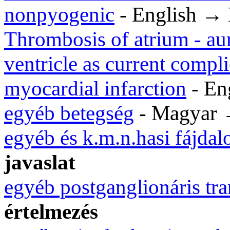
nonpyogenic
- English →
Thrombosis of atrium - au
ventricle as current compl
myocardial infarction
- En
egyéb betegség
- Magyar
egyéb és k.m.n.hasi fájda
javaslat
egyéb postganglionáris tra
értelmezés