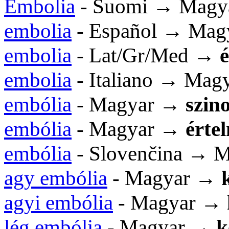
Embolia
- Suomi → Magy
embolia
- Español → Mag
embolia
- Lat/Gr/Med →
embolia
- Italiano → Mag
embólia
- Magyar →
szin
embólia
- Magyar →
érte
embólia
- Slovenčina → 
agy embólia
- Magyar →
agyi embólia
- Magyar →
lég embólia
- Magyar →
k