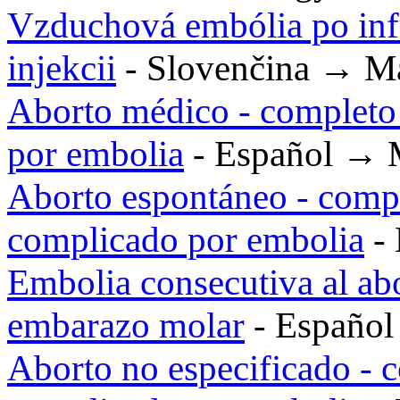
Vzduchová embólia po infúz
injekcii
- Slovenčina → M
Aborto médico - completo 
por embolia
- Español → 
Aborto espontáneo - compl
complicado por embolia
- 
Embolia consecutiva al abo
embarazo molar
- Españo
Aborto no especificado - c