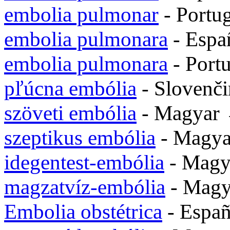
embolia pulmonar
- Portu
embolia pulmonara
- Esp
embolia pulmonara
- Port
pľúcna embólia
- Slovenč
szöveti embólia
- Magyar
szeptikus embólia
- Magy
idegentest-embólia
- Mag
magzatvíz-embólia
- Mag
Embolia obstétrica
- Espa