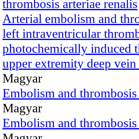
thrombosis arteriae renalis
Arterial embolism and thr
left intraventricular throm
photochemically induced 
upper extremity deep vein
Magyar
Embolism and thrombosis 
Magyar
Embolism and thrombosis o
Magyar