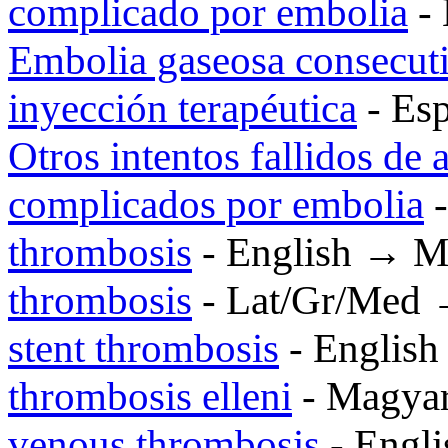
complicado por embolia
- 
Embolia gaseosa consecutiv
inyección terapéutica
- Es
Otros intentos fallidos de 
complicados por embolia
-
thrombosis
- English → M
thrombosis
- Lat/Gr/Med
stent thrombosis
- Englis
thrombosis elleni
- Magy
venous thrombosis
- Engl