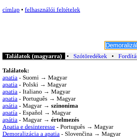
címlap
•
felhasználói feltételek
Találatok (magyarra)
•
Szótöredékek
•
Fordítá
Találatok:
apatia
- Suomi → Magyar
apatia
- Polski → Magyar
apatia
- Italiano → Magyar
apatia
- Português → Magyar
apátia
- Magyar →
szinonima
apatía
- Español → Magyar
apátia
- Magyar →
értelmezés
Apatia e desinteresse
- Português → Magyar
Demoralizácia a apatia
- Slovenčina → Magyar