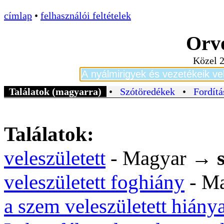
címlap
•
felhasználói feltételek
Orvo
Közel 2
Találatok (magyarra)
•
Szótöredékek
•
Fordítá
Találatok:
veleszületett
- Magyar →
veleszületett foghiány
- M
a szem veleszületett hiány