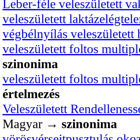
Leber-féle veleszületett v
veleszületett laktázelégtel
végbélnyílás veleszületett
veleszületett foltos multip
szinonima
veleszületett foltos multip
értelmezés
Veleszületett Rendellenes
Magyar →
szinonima
vörösvérsejtpusztulás okoz