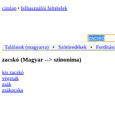
címlap
•
felhasználói feltételek
Találatok (magyarra)
•
Szótöredékek
•
Fordításo
zacskó (Magyar --> szinonima)
kis zacskó
végzsák
zsák
zsákocska