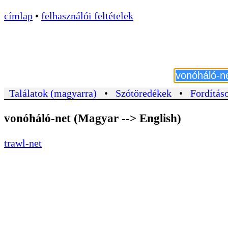
címlap
•
felhasználói feltételek
Találatok (magyarra)
•
Szótöredékek
•
Fordításo
vonóháló-net (Magyar --> English)
trawl-net