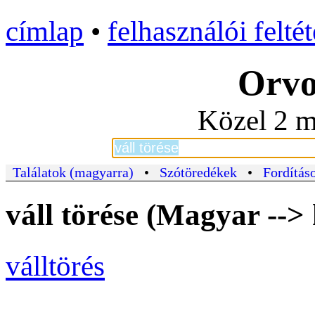
címlap
•
felhasználói felté
Orvo
Közel 2 m
Találatok (magyarra)
•
Szótöredékek
•
Fordításo
váll törése (Magyar --> 
válltörés