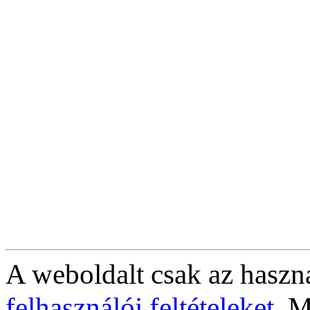
A weboldalt csak az haszná
felhasználói feltételeket
. M