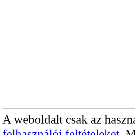
A weboldalt csak az haszná
felhasználói feltételeket
. M