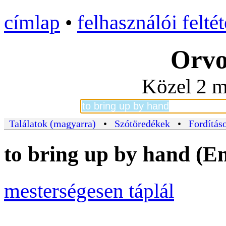
címlap
•
felhasználói felté
Orvo
Közel 2 m
Találatok (magyarra)
•
Szótöredékek
•
Fordításo
to bring up by hand (E
mesterségesen táplál