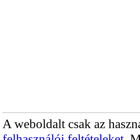
A weboldalt csak az haszná
felhasználói feltételeket
. M