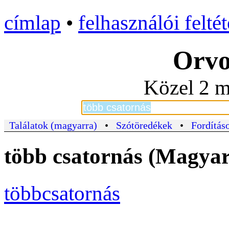
címlap
•
felhasználói felté
Orvo
Közel 2 m
Találatok (magyarra)
•
Szótöredékek
•
Fordításo
több csatornás (Magyar 
többcsatornás