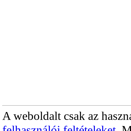
A weboldalt csak az haszná
felhasználói feltételeket
. M