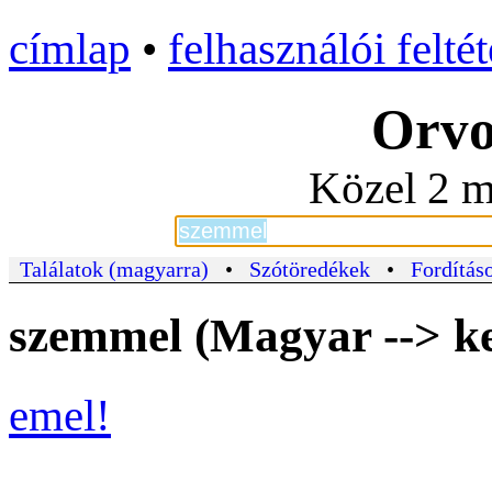
címlap
•
felhasználói felté
Orvo
Közel 2 m
Találatok (magyarra)
•
Szótöredékek
•
Fordításo
szemmel (Magyar --> ke
emel!