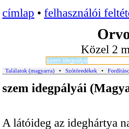
címlap
•
felhasználói felté
Orvo
Közel 2 m
Találatok (magyarra)
•
Szótöredékek
•
Fordításo
szem idegpályái (Magya
A látóideg az ideghártya n