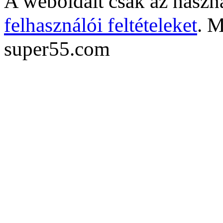
A weboldalt csak az haszná
felhasználói feltételeket
. M
super55.com