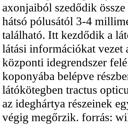
axonjaiból szedődik össze 
hátsó pólusától 3-4 millimé
található. Itt kezdődik a lá
látási információkat vezet 
központi idegrendszer felé.
koponyába belépve részben
látókötegben tractus optic
az ideghártya részeinek eg
végig megőrzik. forrás: wi