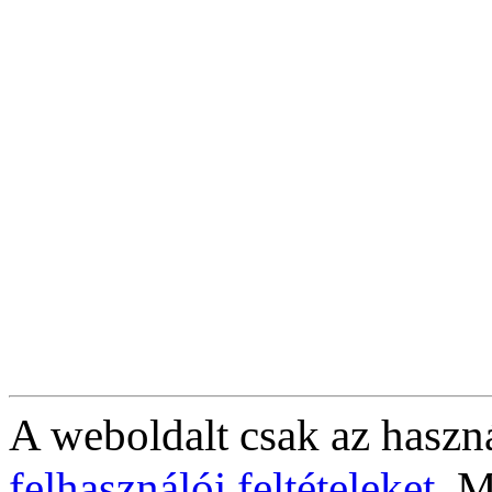
A weboldalt csak az haszná
felhasználói feltételeket
. M