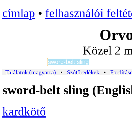
címlap
•
felhasználói felté
Orvo
Közel 2 m
Találatok (magyarra)
•
Szótöredékek
•
Fordításo
sword-belt sling (Engli
kardkötő